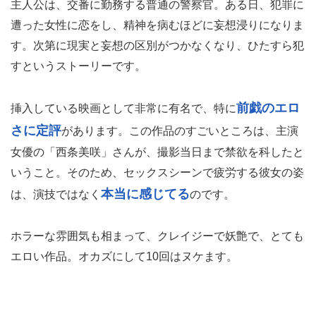
主人公は、交番に勤務する普通の警察官。ある日、犯罪に
遭った女性に恋をし、精神を病むほどに妄想浸りになりま
す。次第に現実と妄想の区別がつかなくなり、ひたすら犯
すというストーリーです。
前戯のエロ
挿入している映画として非常に有名で、特に
さに定評
があります。この作品のすごいところは、主演
女優の「西条美咲」さんが、撮影当日まで禁欲を科したと
いうこと。そのため、セックスシーンで疲労する彼女の姿
本当に感じてる
は、演技ではなく
のです。
ホラーな雰囲気も相まって、クレイジーで妖艶で、とても
エロい作品。オカズにして10回はヌケます。