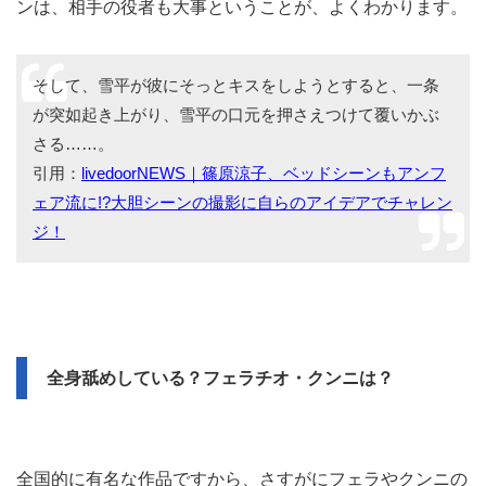
ンは、相手の役者も大事ということが、よくわかります。
そして、雪平が彼にそっとキスをしようとすると、一条
が突如起き上がり、雪平の口元を押さえつけて覆いかぶ
さる……。
引用：
livedoorNEWS｜篠原涼子、ベッドシーンもアンフ
ェア流に!?大胆シーンの撮影に自らのアイデアでチャレン
ジ！
全身舐めしている？フェラチオ・クンニは？
全国的に有名な作品ですから、さすがにフェラやクンニの