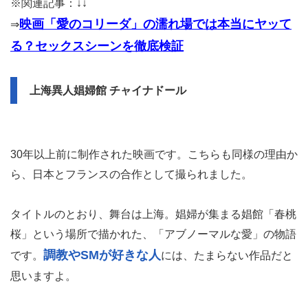
※関連記事：↓↓
映画「愛のコリーダ」の濡れ場では本当にヤッて
⇒
る？セックスシーンを徹底検証
上海異人娼婦館 チャイナドール
30年以上前に制作された映画です。こちらも同様の理由か
ら、日本とフランスの合作として撮られました。
タイトルのとおり、舞台は上海。娼婦が集まる娼館「春桃
桜」という場所で描かれた、「アブノーマルな愛」の物語
調教やSMが好きな人
です。
には、たまらない作品だと
思いますよ。