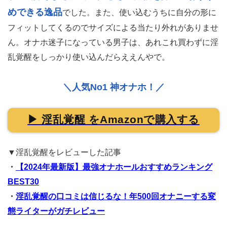
めできる逸品
でした。また、使い込むうちに自分の形に
フィットしてくるのでサイズによる当たり外れがありませ
ん。オナホ迷子になっている男子は、あれこれ買わずに淫
乱覚醒をしっかり使い込んだらええんやで。
＼人気No1 神オナホ！／
▶ 淫乱覚醒 をAmazonで購入する
▼淫乱覚醒をレビューした記事
・
【2024年最新版】最強オナホールおすすめランキング
BEST30
・
淫乱覚醒の口コミは信じるな！年500回オナニーする変
態ライターがガチレビュー