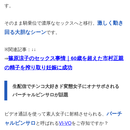
す。
激しく動き
そのまま騎乗位で濃厚なセックスへと移行。
回る大胆なシーン
です。
※関連記事：↓↓
篠原涼子のセックス事情｜60歳を超えた市村正親
⇒
の精子を搾り取り妊娠に成功
生配信でチンコ大好きド変態女子にオナサポされる
バーチャルピンサロが話題
バーチ
ビデオ通話を使って素人女子に射精させられる、
ャルピンサロ
と呼ばれる
VI-VO
をご存知ですか？