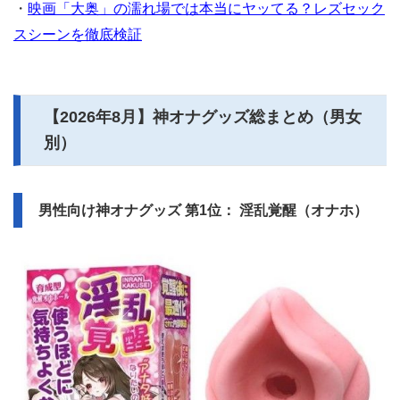
・
映画「大奥」の濡れ場では本当にヤッてる？レズセック
スシーンを徹底検証
【
2026年8月
】神オナグッズ総まとめ（男女
別）
男性向け神オナグッズ 第1位： 淫乱覚醒（オナホ）