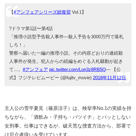
【
#アンフェアシリーズ総復習
Vol.1】
?ドラマ第1話〜第4話
「推理小説型予告殺人事件―殺人予告を3000万円で落札
しろ！」
警察へ届いた一編の推理小説。その内容どおりの連続殺
人事件が発生。犯人からの続編をめぐる入札騒動が起き
て…。
#アンフェア
pic.twitter.com/Lon3z8RB5Q
— 【公
式】フジテレビムービー (@fujitv_movie)
2018年11月12日
主人公の雪平夏見（篠原涼子）は、検挙率No.1の実績を持
ちながら、「酒飲み・子持ち・バツイチ」とパッとしない
女刑事。仕事はできるが、破天荒な捜査方法から、部署で
は厄介者扱いを受けています。