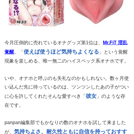
今月圧倒的に売れているオナグッズ第1位は、
Mr.FiT 淫乱
使えば使うほど気持ちよくなる
覚醒
。「
」という覚醒
現象を楽しめる、唯一無二のハイスペック系オナホです。
いや、オナホと呼ぶのも失礼なのかもしれない。数ヶ月使
い込んだ先に待っているのは、ツンツンしたあの子がつい
彼女
に心を許してくれたそんな愛すべき「
」のような存
在です。
panpan編集部でもかなりの数のオナホを試して来ました
気持ちよさ、耐久性ともに自信を持っておすす
が、