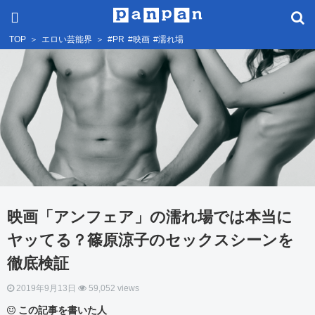
TOP
＞
エロい芸能界
＞
#PR
#映画
#濡れ場
映画「アンフェア」の濡れ場では本当に
ヤッてる？篠原涼子のセックスシーンを
徹底検証
2019年9月13日
59,052 views
この記事を書いた人