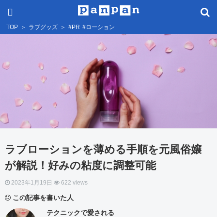
TOP
＞
ラブグッズ
＞
#PR
#ローション
ラブローションを薄める手順を元風俗嬢
が解説！好みの粘度に調整可能
2023年1月19日
622 views
この記事を書いた人
テクニックで愛される