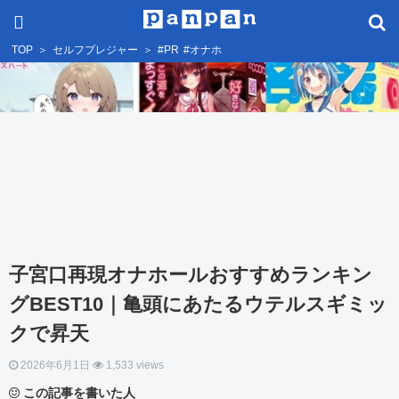
TOP
＞
セルフプレジャー
＞
#PR
#オナホ
子宮口再現オナホールおすすめランキン
グBEST10｜亀頭にあたるウテルスギミッ
クで昇天
2026年6月1日
1,533 views
この記事を書いた人