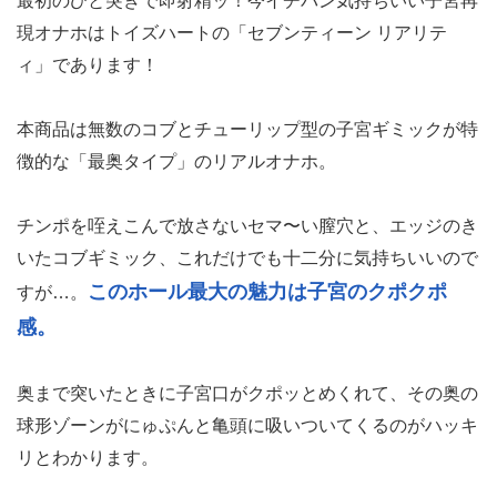
最初のひと突きで即射精ッ！今イチバン気持ちいい子宮再
現オナホはトイズハートの「セブンティーン リアリテ
ィ」であります！
本商品は無数のコブとチューリップ型の子宮ギミックが特
徴的な「最奥タイプ」のリアルオナホ。
チンポを咥えこんで放さないセマ〜い膣穴と、エッジのき
いたコブギミック、これだけでも十二分に気持ちいいので
このホール最大の魅力は子宮のクポクポ
すが…。
感。
奥まで突いたときに子宮口がクポッとめくれて、その奥の
球形ゾーンがにゅぷんと亀頭に吸いついてくるのがハッキ
リとわかります。