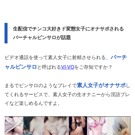
生配信でチンコ大好きド変態女子にオナサポされる
バーチャルピンサロが話題
バーチ
ビデオ通話を使って素人女子に射精させられる、
ャルピンサロ
と呼ばれる
VI-VO
をご存知ですか？
素人女子がオナサポ
まるでピンサロのようなプレイで
し
てくれるサービスで、素人女子の生オナニーから淫語プレ
イなど楽しめるんですよ。