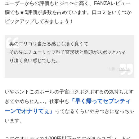
ユーザーからの評価もヒジョ〜に高く、FANZAレビュー
欄でも★5評価が多数を占めています。口コミをいくつか
ピックアップしてみましょう！
奥のゴリゴリ当たる感じも凄く良くて
その先にチューリップ型子宮形状と亀頭がスポッとハマ
り凄く良い感じでした。
引用：
FANZA
いやホントこのホールの子宮口クポクポするの気持ちよす
「早く帰ってセブンティ
ぎてやめられん…。仕事中も
ーンでオナりてぇ」
ってなるくらいやみつきになっちゃ
います。
このクオリティで4,000円以下ってのがまたスゴい。トイ