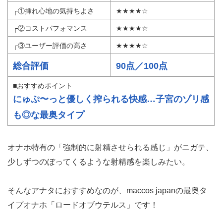
┌①挿れ心地の気持ちよさ
★★★★☆
┌②コストパフォマンス
★★★★☆
┌③ユーザー評価の高さ
★★★★☆
総合評価
90点／100点
■おすすめポイント
にゅぷ〜っと優しく搾られる快感…子宮のゾリ感
も◎な最奥タイプ
オナホ特有の「強制的に射精させられる感じ」がニガテ、
少しずつのぼってくるような射精感を楽しみたい。
そんなアナタにおすすめなのが、maccos japanの最奥タ
イプオナホ「ロードオブウテルス」です！