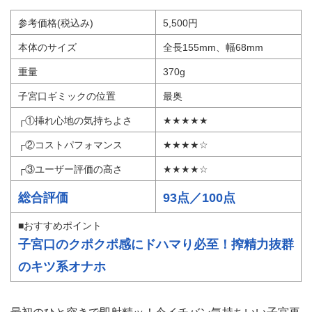
参考価格(税込み)
5,500円
本体のサイズ
全長155mm、幅68mm
重量
370g
子宮口ギミックの位置
最奥
┌①挿れ心地の気持ちよさ
★★★★★
┌②コストパフォマンス
★★★★☆
┌③ユーザー評価の高さ
★★★★☆
総合評価
93点／100点
■おすすめポイント
子宮口のクポクポ感にドハマり必至！搾精力抜群
のキツ系オナホ