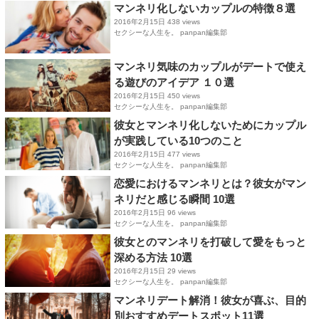
マンネリ化しないカップルの特徴８選
2016年2月15日
438 views
セクシーな人生を。 panpan編集部
マンネリ気味のカップルがデートで使え
る遊びのアイデア １０選
2016年2月15日
450 views
セクシーな人生を。 panpan編集部
彼女とマンネリ化しないためにカップル
が実践している10つのこと
2016年2月15日
477 views
セクシーな人生を。 panpan編集部
恋愛におけるマンネリとは？彼女がマン
ネリだと感じる瞬間 10選
2016年2月15日
96 views
セクシーな人生を。 panpan編集部
彼女とのマンネリを打破して愛をもっと
深める方法 10選
2016年2月15日
29 views
セクシーな人生を。 panpan編集部
マンネリデート解消！彼女が喜ぶ、目的
別おすすめデートスポット11選