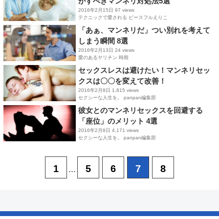
がすべきマンネリ対処法5選
2016年2月15日
97 views
テクニックで愛される ピースフルえりこ
「あぁ、マンネリだ」つい別れを考えて
しまう瞬間 8選
2016年2月13日
24 views
愛のあるヤリチン 時雨
セックスレスは避けたい！マンネリセッ
クスは〇〇を変えて改善！
2016年2月8日
1,815 views
セクシーな人生を。 panpan編集部
彼女とのマンネリセックスを回避する
「座位」のメリット 4選
2016年2月8日
4,171 views
セクシーな人生を。 panpan編集部
1
5
6
7
8
...