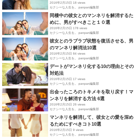
2016年2月15日
18 views
セクシーな人生を。 panpan編集部
同棲中の彼女とのマンネリを解消するた
めに、男がすべきこと１０選
2016年2月15日
178 views
セクシーな人生を。 panpan編集部
彼女とのラブラブ状態を復活させる、男
のマンネリ解消法10選
2016年2月15日
84 views
セクシーな人生を。 panpan編集部
デートがマンネリ化する10の理由とその
対処法
2016年2月15日
17 views
セクシーな人生を。 panpan編集部
出会ったころのトキメキを取り戻す！マ
ンネリを解消する方法 6選
2016年2月15日
26 views
セクシーな人生を。 panpan編集部
マンネリを解消して、彼女との愛を深め
るためにすべきコト10選
2016年2月15日
9 views
セクシーな人生を。 panpan編集部