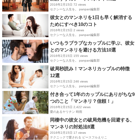
2016年2月15日
72 views
セクシーな人生を。 panpan編集部
彼女とのマンネリを1日も早く解消する
ためにすべき10のコト
2016年2月15日
2 views
セクシーな人生を。 panpan編集部
いつもラブラブなカップルに学ぶ、彼女
とのマンネリを避ける方法10選
2016年2月15日
155 views
セクシーな人生を。 panpan編集部
破局秒読み！マンネリカップルの特徴
12選
2016年2月15日
246 views
セクシーな人生を。 panpan編集部
付き合って1年のカップルにありがちな9
つのこと「マンネリ？信頼！」
2016年2月15日
2,422 views
愛のあるヤリチン 時雨
同棲中の彼女との破局危機を回避する、
マンネリの対処法8選
2016年2月15日
17 views
テクニックで愛される ピースフルえりこ