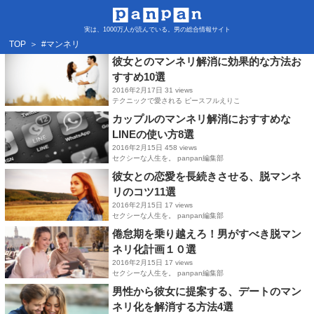
実は、1000万人が読んでいる。男の総合情報サイト
TOP
＞
#マンネリ
彼女とのマンネリ解消に効果的な方法お
すすめ10選
2016年2月17日
31 views
テクニックで愛される ピースフルえりこ
カップルのマンネリ解消におすすめな
LINEの使い方8選
2016年2月15日
458 views
セクシーな人生を。 panpan編集部
彼女との恋愛を長続きさせる、脱マンネ
リのコツ11選
2016年2月15日
17 views
セクシーな人生を。 panpan編集部
倦怠期を乗り越えろ！男がすべき脱マン
ネリ化計画１０選
2016年2月15日
17 views
セクシーな人生を。 panpan編集部
男性から彼女に提案する、デートのマン
ネリ化を解消する方法4選