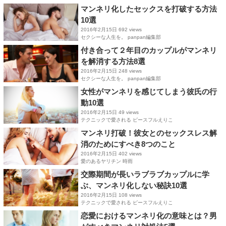
マンネリ化したセックスを打破する方法
10選
2016年2月15日
692 views
セクシーな人生を。 panpan編集部
付き合って２年目のカップルがマンネリ
を解消する方法8選
2016年2月15日
248 views
セクシーな人生を。 panpan編集部
女性がマンネリを感じてしまう彼氏の行
動10選
2016年2月15日
49 views
テクニックで愛される ピースフルえりこ
マンネリ打破！彼女とのセックスレス解
消のためにすべき8つのこと
2016年2月15日
402 views
愛のあるヤリチン 時雨
交際期間が長いラブラブカップルに学
ぶ、マンネリ化しない秘訣10選
2016年2月15日
108 views
テクニックで愛される ピースフルえりこ
恋愛におけるマンネリ化の意味とは？男