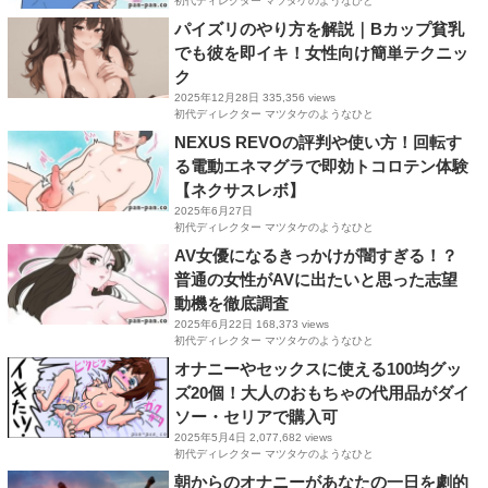
初代ディレクター マツタケのようなひと
パイズリのやり方を解説｜Bカップ貧乳
でも彼を即イキ！女性向け簡単テクニッ
ク
2025年12月28日
335,356 views
初代ディレクター マツタケのようなひと
NEXUS REVOの評判や使い方！回転す
る電動エネマグラで即効トコロテン体験
【ネクサスレボ】
2025年6月27日
初代ディレクター マツタケのようなひと
AV女優になるきっかけが闇すぎる！？
普通の女性がAVに出たいと思った志望
動機を徹底調査
2025年6月22日
168,373 views
初代ディレクター マツタケのようなひと
オナニーやセックスに使える100均グッ
ズ20個！大人のおもちゃの代用品がダイ
ソー・セリアで購入可
2025年5月4日
2,077,682 views
初代ディレクター マツタケのようなひと
朝からのオナニーがあなたの一日を劇的