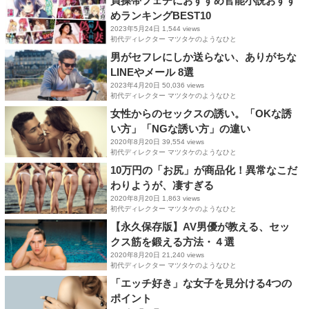
貞操帯フェチにおすすめ官能小説おすす
めランキングBEST10
2023年5月24日
1,544 views
初代ディレクター マツタケのようなひと
男がセフレにしか送らない、ありがちな
LINEやメール 8選
2023年4月20日
50,036 views
初代ディレクター マツタケのようなひと
女性からのセックスの誘い。「OKな誘
い方」「NGな誘い方」の違い
2020年8月20日
39,554 views
初代ディレクター マツタケのようなひと
10万円の「お尻」が商品化！異常なこだ
わりようが、凄すぎる
2020年8月20日
1,863 views
初代ディレクター マツタケのようなひと
【永久保存版】AV男優が教える、セッ
クス筋を鍛える方法・４選
2020年8月20日
21,240 views
初代ディレクター マツタケのようなひと
「エッチ好き」な女子を見分ける4つの
ポイント