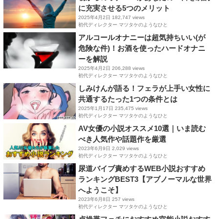
に充実させる5つのメリット
2025年4月2日
182,747 views
初代ディレクター マツタケのようなひと
アルコールオナニーは超気持ちいい(が
危険な件)！お酒を使ったハードオナニ
ーを解説
2025年4月2日
206,288 views
初代ディレクター マツタケのようなひと
しみけんが語る！フェラが上手い女性に
共通するたった1つの条件とは
2025年1月17日
235,475 views
初代ディレクター マツタケのようなひと
AV女優の小説オススメ10選｜いま読む
べき人気作や話題作を厳選
2023年6月9日
2,029 views
初代ディレクター マツタケのようなひと
尿道バイブ責めするWEB小説おすすめ
ランキングBEST3【アブノーマルな世界
へようこそ】
2023年6月8日
257 views
初代ディレクター マツタケのようなひと