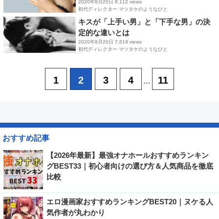
2020年8月20日
8,112 views
初代ディレクター マツタケのようなひと
キスが「上手い男」と「下手な男」の決
定的な違いとは
2020年8月20日
7,619 views
初代ディレクター マツタケのようなひと
1
2
3
4
11
...
おすすめ記事
【2026年最新】最強オナホールおすすめランキン
グBEST33｜初心者向けの選び方＆人気商品を徹底
比較
エロ漫画家おすすめランキングBEST20｜ヌケる人
気作者が丸わかり