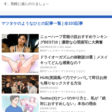
す。気軽に波にのりましょ～
マツタケのようなひとの記事一覧​ | 全103記事​
ニューハーフ官能小説おすすめランキン
グBEST10｜濃密な心理描写に大興奮
2026年6月1日
1,351 views
初代ディレクター マツタケのようなひと
ドライオーガズムの体験談10選｜メスイ
キってどんな感覚なの？
2026年6月1日
初代ディレクター マツタケのようなひと
HUB(英国風パブ)でナンパして即日お持
ち帰りセックスする方法
2026年2月26日
初代ディレクター マツタケのようなひと
Twitter(X)ナンパのやり方と、私が「絶
対におすすめしない」本当の理由
2026年1月6日