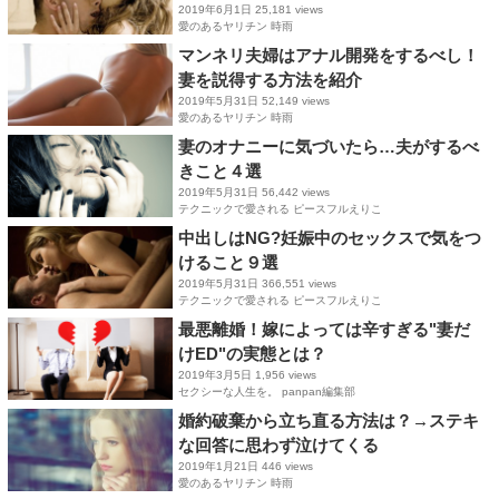
2019年6月1日
25,181 views
愛のあるヤリチン 時雨
マンネリ夫婦はアナル開発をするべし！
妻を説得する方法を紹介
2019年5月31日
52,149 views
愛のあるヤリチン 時雨
妻のオナニーに気づいたら…夫がするべ
きこと４選
2019年5月31日
56,442 views
テクニックで愛される ピースフルえりこ
中出しはNG?妊娠中のセックスで気をつ
けること９選
2019年5月31日
366,551 views
テクニックで愛される ピースフルえりこ
最悪離婚！嫁によっては辛すぎる"妻だ
けED"の実態とは？
2019年3月5日
1,956 views
セクシーな人生を。 panpan編集部
婚約破棄から立ち直る方法は？→ステキ
な回答に思わず泣けてくる
2019年1月21日
446 views
愛のあるヤリチン 時雨