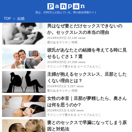
実は、1000万人が読んでいる。男の総合情報サイト
TOP
＞
結婚
男はなぜ妻とだけセックスできないの
か。セックスレスの本当の理由
2019年6月5日
22,136 views
愛のあるヤリチン 時雨
彼氏があなたとの結婚を考えてる時に見
せるしぐさ１７選
2019年6月5日
37,338 views
テクニックで愛される ピースフルえりこ
主婦が抱えるセックスレス、旦那とした
くない理由とは？
2019年6月1日
3,287 views
愛のあるヤリチン 時雨
女性の本音｜旦那が夢精したら、奥さん
は何を思うのか?
2019年6月1日
8,328 views
テクニックで愛される ピースフルえりこ
妻とのセックスで早漏になってしまう原
因と対処法