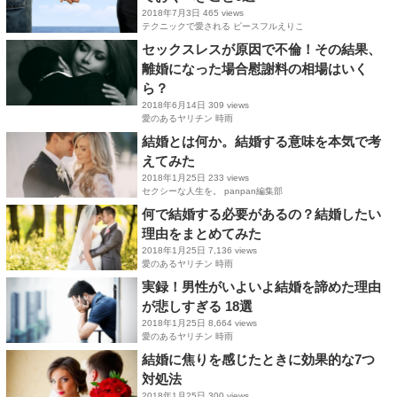
2018年7月3日
465 views
テクニックで愛される ピースフルえりこ
セックスレスが原因で不倫！その結果、
離婚になった場合慰謝料の相場はいく
ら？
2018年6月14日
309 views
愛のあるヤリチン 時雨
結婚とは何か。結婚する意味を本気で考
えてみた
2018年1月25日
233 views
セクシーな人生を。 panpan編集部
何で結婚する必要があるの？結婚したい
理由をまとめてみた
2018年1月25日
7,136 views
愛のあるヤリチン 時雨
実録！男性がいよいよ結婚を諦めた理由
が悲しすぎる 18選
2018年1月25日
8,664 views
愛のあるヤリチン 時雨
結婚に焦りを感じたときに効果的な7つ
対処法
2018年1月25日
300 views