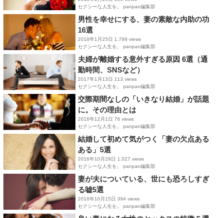
セクシーな人生を。 panpan編集部
男性を幸せにする、妻の素敵な内助の功
16選
2018年1月25日
1,799 views
セクシーな人生を。 panpan編集部
夫婦が離婚する意外すぎる原因 6選（通
勤時間、SNSなど）
2017年1月13日
113 views
セクシーな人生を。 panpan編集部
交際期間なしの「いきなり結婚」が話題
に。その理由とは
2016年12月1日
76 views
セクシーな人生を。 panpan編集部
結婚して初めて気がつく「妻の欠点ある
ある」5選
2016年10月29日
1,027 views
セクシーな人生を。 panpan編集部
妻が夫についている、世にも恐ろしすぎ
る嘘5選
2016年10月15日
394 views
セクシーな人生を。 panpan編集部