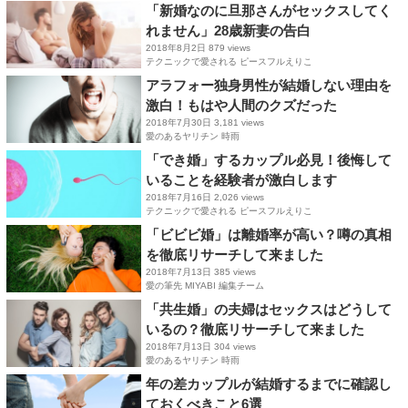
「新婚なのに旦那さんがセックスしてく
れません」28歳新妻の告白
2018年8月2日
879 views
テクニックで愛される ピースフルえりこ
アラフォー独身男性が結婚しない理由を
激白！もはや人間のクズだった
2018年7月30日
3,181 views
愛のあるヤリチン 時雨
「でき婚」するカップル必見！後悔して
いることを経験者が激白します
2018年7月16日
2,026 views
テクニックで愛される ピースフルえりこ
「ビビビ婚」は離婚率が高い？噂の真相
を徹底リサーチして来ました
2018年7月13日
385 views
愛の筆先 MIYABI 編集チーム
「共生婚」の夫婦はセックスはどうして
いるの？徹底リサーチして来ました
2018年7月13日
304 views
愛のあるヤリチン 時雨
年の差カップルが結婚するまでに確認し
ておくべきこと6選