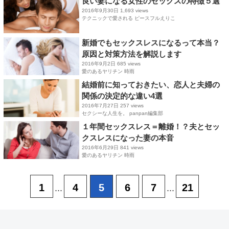
良い妻になる女性のセックスの特徴５選
2016年9月30日
1,693 views
テクニックで愛される ピースフルえりこ
新婚でもセックスレスになるって本当？
原因と対策方法を解説します
2016年9月2日
685 views
愛のあるヤリチン 時雨
結婚前に知っておきたい、恋人と夫婦の
関係の決定的な違い4選
2016年7月27日
257 views
セクシーな人生を。 panpan編集部
１年間セックスレス＝離婚！？夫とセッ
クスレスになった妻の本音
2016年6月29日
841 views
愛のあるヤリチン 時雨
1
4
5
6
7
21
...
...