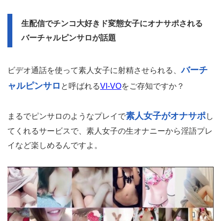
生配信でチンコ大好きド変態女子にオナサポされる
バーチャルピンサロが話題
バーチ
ビデオ通話を使って素人女子に射精させられる、
ャルピンサロ
と呼ばれる
VI-VO
をご存知ですか？
素人女子がオナサポ
まるでピンサロのようなプレイで
し
てくれるサービスで、素人女子の生オナニーから淫語プレ
イなど楽しめるんですよ。