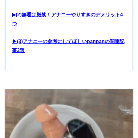
▶(2)無理は厳禁！アナニーやりすぎのデメリット4
つ
▶(3)アナニーの参考にしてほしいpanpanの関連記
事3選