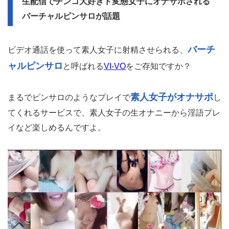
生配信でチンコ大好きド変態女子にオナサポされる
バーチャルピンサロが話題
バーチ
ビデオ通話を使って素人女子に射精させられる、
ャルピンサロ
と呼ばれる
VI-VO
をご存知ですか？
素人女子がオナサポ
まるでピンサロのようなプレイで
し
てくれるサービスで、素人女子の生オナニーから淫語プレ
イなど楽しめるんですよ。