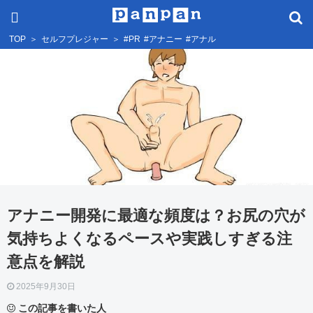
TOP
＞
セルフプレジャー
＞
#PR
#アナニー
#アナル
アナニー開発に最適な頻度は？お尻の穴が
気持ちよくなるペースや実践しすぎる注
意点を解説
2025年9月30日
この記事を書いた人