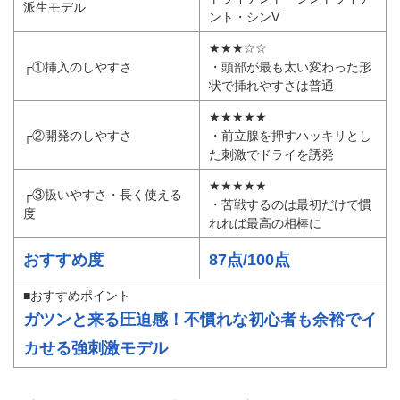
引用：
ANEROS JAPAN
価格
8,910円
トライデント・シントライデ
派生モデル
ント・シンV
★★★☆☆
┌①挿入のしやすさ
・頭部が最も太い変わった形
状で挿れやすさは普通
★★★★★
┌②開発のしやすさ
・前立腺を押すハッキリとし
た刺激でドライを誘発