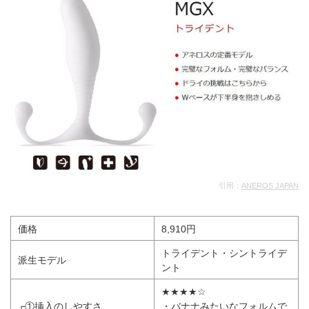
引用：
ANEROS JAPAN
価格
8,910円
トライデント・シントライデ
派生モデル
ント
★★★★☆
┌①挿入のしやすさ
・バナナみたいなフォルムで