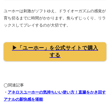
【ドラ活 日誌】
ポストを確認すると一週間ぶりのア◯ニー。このアカウ
ントは 主に自分のドライオーガズム探究活動を振り返ら
れるよう 記録として使っています。久々なので 導入はソ
フトにいこうと 機種はアネロスのユーホーを選択。ジワ
ジワゆっくり湧き起こる 心地よさを体感しています。
あ…いく。
pic.twitter.com/BN6m4oT7E4
— かずーぅ
(@kazu_dryorg)
September 23, 2023
ユーホーは刺激がソフトゆえ、ドライオーガズムの感覚が
育ち切るまでに時間がかかります。焦らずじっくり、リラ
ックスしてプレイするのが大切です。