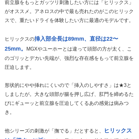
★★★★★
┌③扱いやすさ・長く使える
・苦戦するのは最初だけで慣
度
れれば最高の相棒に
おすすめ度
87点/100点
■おすすめポイント
ガツンと来る圧迫感！不慣れな初心者も余裕でイ
カせる強刺激モデル
前立腺をもっとガッツリ刺激したい方には「ヒリックス」
がオススメ。アネロスの中で最も売れたのがこのヒリック
スで、重たいドライを体験したい方に最適のモデルです。
挿入部全長は89mm、直径は22〜
ヒリックスの
25mm。
MGXやユーホーとは違って頭部の方が太く、こ