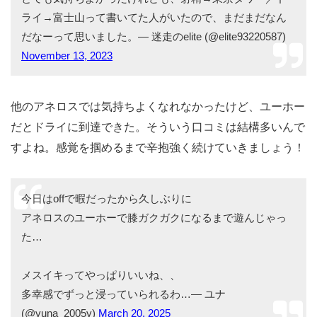
「ユーホー」を利用した人の口コミ
中級者
他のシリーズでは味わえない「動きの良さ」で、
以上になっても重宝
する本シリーズ。Xには以下のよう
な口コミが投稿されていました。
最近、ユーホーを買いました。ボクはこの子と相性が良
かったみたいで、初めてドライの入り口に立てました♪
とても気持ちよかったけれども、射精→東京タワー／ド
ライ→富士山って書いてた人がいたので、まだまだなん
だなーって思いました。— 迷走のelite (@elite93220587)
November 13, 2023
他のアネロスでは気持ちよくなれなかったけど、ユーホー
だとドライに到達できた。そういう口コミは結構多いんで