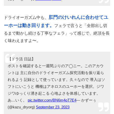
すよね。感覚を掴めるまで辛抱強く続けていきましょう！
今日はoffで暇だったから久しぶりに
アネロスのユーホーで膝ガクガクになるまで遊んじゃっ
た…
メスイキってやっぱりいいね、、
多幸感でずっと浸っていられるわ…— ユナ
(@yuna_2005y)
March 20, 2025
肛門のけいれんに合わせてユ
ドライオーガズム中も、
ーホーは動き回ります。
フェラで言うと「全部出し切
るまで動かし続ける丁寧なフェラ」って感じで、絶頂を長
く味わえますよ〜。