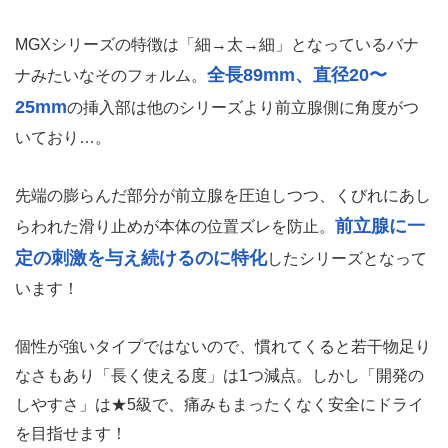
MGXシリーズの特徴は「細→太→細」となっているバナ
全長89mm、直径20〜
ナみたいなそのフォルム。
25mm
の挿入部は他のシリーズより前立腺側に角度がつ
いており…。
先端の膨らんだ部分が前立腺を圧迫しつつ、くびれにあし
前立腺に一
らわれた滑り止めが本体の位置ズレを防止。
定の刺激を与え続けるのに特化
したシリーズとなって
います！
個性が強いタイプではないので、慣れてくると若干物足り
なさもあり「長く使える度」は1つ減点。しかし「開発の
しやすさ」は★5級で、痛みもまったくなく安全にドライ
を目指せます！