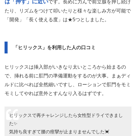
のゴリッとデカい先端が、強烈な存在感をもって前立腺を
圧迫します。
形状的にやや挿れにくいので「挿入のしやすさ」は★3と
しましたが。大きな頭部が腸を押し広げ、肛門を締めるた
びにギューッと前立腺を圧迫してくるあの感覚は病みつ
き。
ヒリックス
他シリーズの刺激が「撫でる」だとすると、
は「押す」に近い
です。長めに力んで前立腺を押し続け
たり、リズムをつけて叩いたりと様々な楽しみ方が可能で
「開発」「長く使える度」は★5つとしました。
「ヒリックス」を利用した人の口コミ