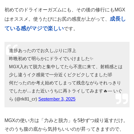
初めてのドライオーガズムにも、その後の修行にもMGX
成長し
はオススメ。使うたびにお尻の感度が上がって、
ている感がマジで楽しい
です。
進捗あったのでお久しぶりに浮上
昨晩初めて明らかにドライでいけました✨️
MGX入れて脱力と集中してたら不意に来て、射精感とは
少し違うイク感覚で一分近くビクビクしてました🤣
何だったのか考え始めてしまって残念ながらそれっきり
でしたが…また近いうちに再トライしてみます🔥— いぐ
ら (@rk81_cr)
September 3, 2025
MGXの使い方は「力みと脱力」を5秒ずつ繰り返すだけ。
そのうち腹の底から気持ちいいのが昇ってきますので、