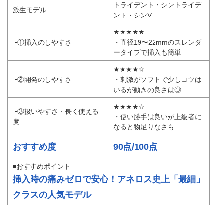
引用：
ANEROS JAPAN
価格
8,910円
トライデント・シントライデ
派生モデル
ント・シンV
★★★★★
┌①挿入のしやすさ
・直径19〜22mmのスレンダ
ータイプで挿入も簡単
★★★★☆
┌②開発のしやすさ
・刺激がソフトで少しコツは
いるが動きの良さは◎