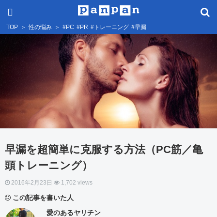
TOP
＞
性の悩み
＞
#PC
#PR
#トレーニング
#早漏
早漏を超簡単に克服する方法（PC筋／亀
頭トレーニング）
2016年2月23日
1,702 views
この記事を書いた人
愛のあるヤリチン