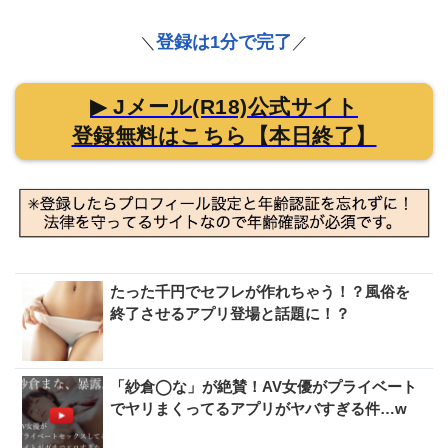
登録は1分で完了
＼
／
▶ Jメール(R18)公式サイト
登録無料はこちら【本日終了】
たった千円でセフレが作れちゃう！？風俗を
終了させるアプリ登場と話題に！？
「紗倉◯な」が絶賛！AV女優がプライベート
でヤリまくってるアプリがヤバすぎる件…w