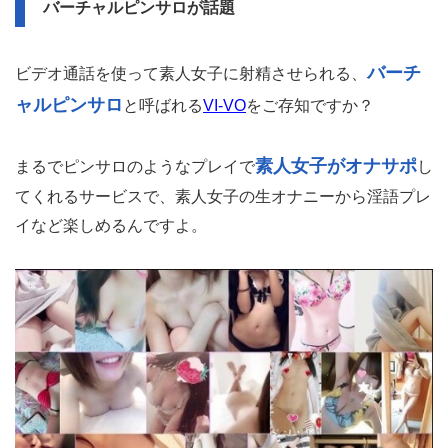
バーチャルピンサロが話題
バーチ
ビデオ通話を使って素人女子に射精させられる、
ャルピンサロ
と呼ばれる
VI-VO
をご存知ですか？
素人女子がオナサポ
まるでピンサロのようなプレイで
し
てくれるサービスで、素人女子の生オナニーから淫語プレ
イなど楽しめるんですよ。