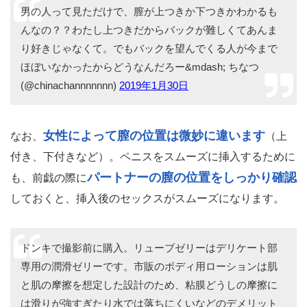
ヴァギナが充分に濡れてくると、挿入後のピストンがスム
ーズになるだけでなく、ペニスへの快感も増してきます。
焦る気持ちを抑えて、まずはクリトリスやGスポットへの
キチンとヴァギナを刺
指攻め、愛撫（クンニ）などで
激してあげましょう。
男の人って見ただけで、膣が上つきか下つきかわかるも
んなの？？わたし上つきだからバックが難しくてあんま
り好きじゃなくて。でもバックを望んでくる人が今まで
ほぼいなかったからどうなんだろー&mdash; ちなつ
(@chinachannnnnnn)
2019年1月30日
女性によって膣の位置は微妙に違います
なお、
（上
付き、下付きなど）。ペニスをスムーズに挿入するために