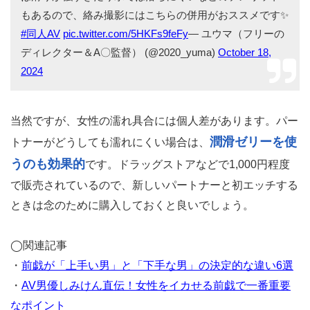
パートナーの膣の位置をしっかり確認
も、前戯の際に
しておくと、挿入後のセックスがスムーズになります。
ドンキで撮影前に購入。リューブゼリーはデリケート部
専用の潤滑ゼリーです。市販のボディ用ローションは肌
と肌の摩擦を想定した設計のため、粘膜どうしの摩擦に
は滑りが強すぎたり水では落ちにくいなどのデメリット
もあるので、絡み撮影にはこちらの併用がおススメです✨
#同人AV
pic.twitter.com/5HKFs9feFy
— ユウマ（フリーの
ディレクター＆A〇監督） (@2020_yuma)
October 18,
2024
当然ですが、女性の濡れ具合には個人差があります。パー
潤滑ゼリーを使
トナーがどうしても濡れにくい場合は、