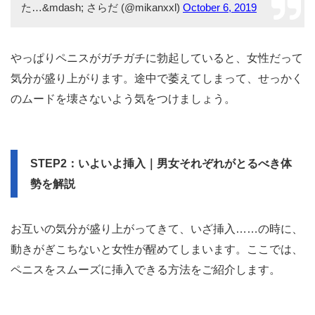
のもOKです。
彼氏と女性向けAV見たとき(イケメンとワンナイト系)、
驚くほど彼氏のちんちんが萎んでいて(というか通常状態
で1ミリもたってない)、見終わったあと「こういうの好き
じゃなかった…？」って抱きついたら2秒でフル勃起して
て、うれしいけど男性のからだってふしぎ…とおもっ
た…&mdash; さらだ (@mikanxxl)
October 6, 2019
やっぱりペニスがガチガチに勃起していると、女性だって
気分が盛り上がります。途中で萎えてしまって、せっかく
のムードを壊さないよう気をつけましょう。