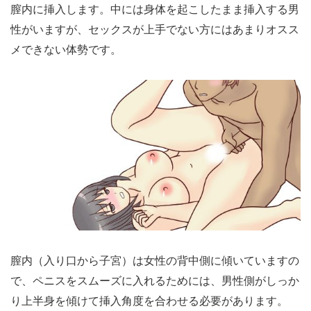
パートナーが自分で両足を抱える
この時に
ようにする
と、スムーズな体勢になります。
【挿入時】ペニスに手を添えて、挿入角度を調整する
上半身を少し前に傾けて
その後は、
ペニスをゆっくり
膣内に挿入します。中には身体を起こしたまま挿入する男
性がいますが、セックスが上手でない方にはあまりオスス
メできない体勢です。