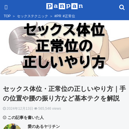
TOP
＞
セックステクニック
＞
#PR
#正常位
セックス体位・正常位の正しいやり方｜手
の位置や腰の振り方など基本テクを解説
2024年12月13日
565,546 views
この記事を書いた人
愛のあるヤリチン