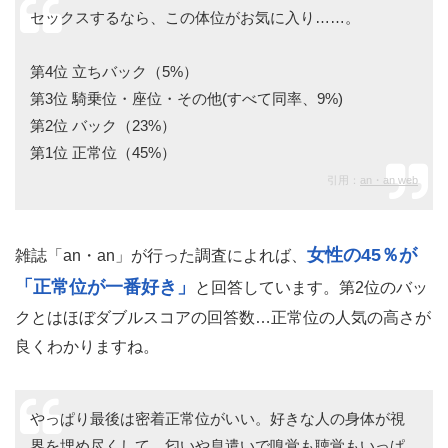
セックスするなら、この体位がお気に入り……。
第4位 立ちバック（5%）
第3位 騎乗位・座位・その他(すべて同率、9%)
第2位 バック（23%）
第1位 正常位（45%）
引用：
an・an web
女性の45％が
雑誌「an・an」が行った調査によれば、
「正常位が一番好き」
と回答しています。第2位のバッ
クとはほぼダブルスコアの回答数…正常位の人気の高さが
良くわかりますね。
やっぱり最後は密着正常位がいい。好きな人の身体が視
界を埋め尽くして、匂いや息遣いで嗅覚も聴覚もいっぱ