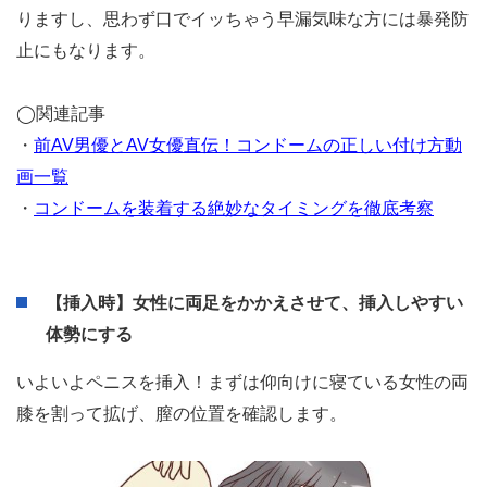
マ (@dakkotite)
January 9, 2023
また、コンドームを装着するタイミングは挿入直前がベス
トですが、ちゃんと性病を回避したい方はフェラチオ前に
着けておくと良いですね。
（個人差はありますが）パートナーから信頼されやすくな
りますし、思わず口でイッちゃう早漏気味な方には暴発防
止にもなります。
◯関連記事
・
前AV男優とAV女優直伝！コンドームの正しい付け方動
画一覧
・
コンドームを装着する絶妙なタイミングを徹底考察