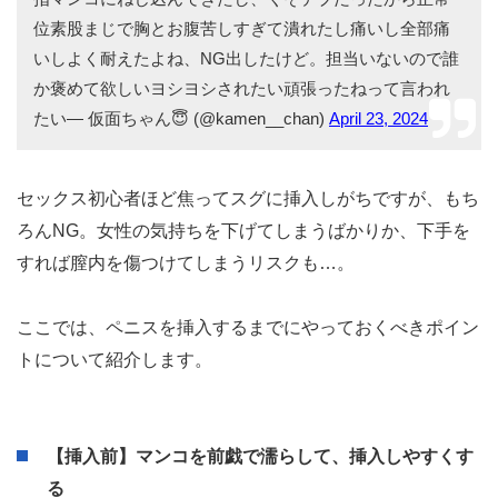
位素股まじで胸とお腹苦しすぎて潰れたし痛いし全部痛
いしよく耐えたよね、NG出したけど。担当いないので誰
か褒めて欲しいヨシヨシされたい頑張ったねって言われ
たい— 仮面ちゃん😇 (@kamen__chan)
April 23, 2024
セックス初心者ほど焦ってスグに挿入しがちですが、もち
ろんNG。女性の気持ちを下げてしまうばかりか、下手を
すれば膣内を傷つけてしまうリスクも…。
ここでは、ペニスを挿入するまでにやっておくべきポイン
トについて紹介します。
【挿入前】マンコを前戯で濡らして、挿入しやすくす
る