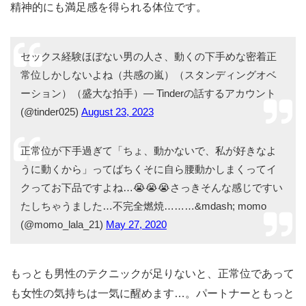
精神的にも満足感を得られる体位です。
セックス経験ほぼない男の人さ、動くの下手めな密着正
常位しかしないよね（共感の嵐）（スタンディングオベ
ーション）（盛大な拍手）— Tinderの話するアカウント
(@tinder025)
August 23, 2023
正常位が下手過ぎて「ちょ、動かないで、私が好きなよ
うに動くから」ってばちくそに自ら腰動かしまくってイ
クってお下品ですよね…😭😭😭さっきそんな感じですい
たしちゃうました…不完全燃焼………&mdash; momo
(@momo_lala_21)
May 27, 2020
もっとも男性のテクニックが足りないと、正常位であって
も女性の気持ちは一気に醒めます…。パートナーともっと