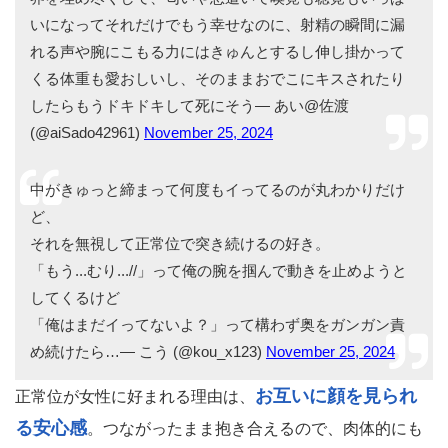
いになってそれだけでもう幸せなのに、射精の瞬間に漏
れる声や腕にこもる力にはきゅんとするし伸し掛かって
くる体重も愛おしいし、そのままおでこにキスされたり
したらもうドキドキして死にそう— あい@佐渡
(@aiSado42961)
November 25, 2024
中がきゅっと締まって何度もイってるのが丸わかりだけ
ど、
それを無視して正常位で突き続けるの好き。
「もう...むり...//」って俺の腕を掴んで動きを止めようと
してくるけど
「俺はまだイってないよ？」って構わず奥をガンガン責
め続けたら…— こう (@kou_x123)
November 25, 2024
お互いに顔を見られ
正常位が女性に好まれる理由は、
る安心感
。つながったまま抱き合えるので、肉体的にも