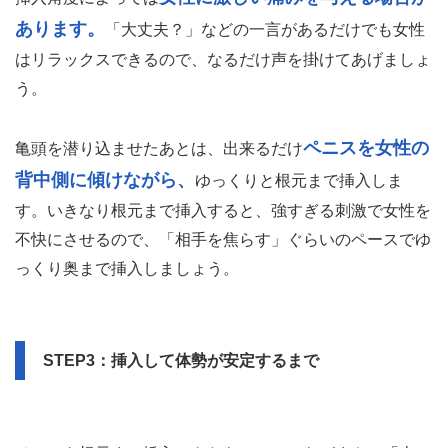
亀頭のみを膣内に潜り込ませます。
まずは
この時に、
手で亀頭の角度を微調整したり、もう一方の手で女性の膣
口を少し拡げてあげることでスムーズに入れやすくなりま
す。
亀頭が挿入できた段階で、女性に痛みはないかを確認して
あげると良いです。男性側は分かりづらいですが、亀頭の
女性に激しい痛みを与える場合が
挿入角度によっては
あります。
「大丈夫？」などの一言があるだけでも女性
はリラックスできるので、なるだけ声を掛けてあげましょ
う。
ペニスを女性の
亀頭を潜り込ませたあとは、出来るだけ
背中側に傾けながら、
ゆっくりと根元まで挿入しま
す。いきなり根元まで挿入すると、強すぎる刺激で女性を