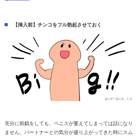
うのも効果的
です。ドラッグストアなどで1,000円程度
で販売されているので、新しいパートナーと初エッチする
ときは念のために購入しておくと良いでしょう。
◯関連記事
・
前戯が「上手い男」と「下手な男」の決定的な違い6選
・
AV男優しみけん直伝！女性をイカせる前戯で一番重要
なポイント
【挿入前】チンコをフル勃起させておく