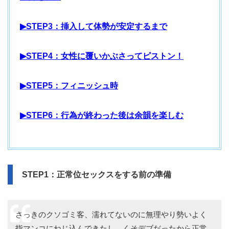
▶STEP3：挿入して体勢が安定するまで
▶STEP4：女性に覆いかぶさってピストン！
▶STEP5：フィニッシュ時
▶STEP6：行為が終わった後は余韻を楽しむ
STEP1：正常位セックスをする前の準備
さっきのクソゴミ客、濡れてないのに無理やり勢いよく
指マンコにねじ込んできたし、くそデブだったから正常