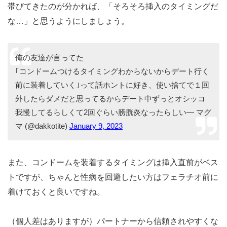
ベストのタイミングを見極めることが大事
です。
ヴ
挿入するのに最適なタイミングを見極めるには、女性の
ァギナの濡れ具合
クリトリスや小
はもちろんのこと、
陰唇の膨れ具合
を見ることです。
前戯を続ける中でクリトリスが勃ってきたり小陰唇が熱を
帯びてきたのが分かれば、「そろそろ挿入のタイミングだ
な…」と思うようにしましょう。
俺の友達が言ってた
｢コンドームつけるタイミングわからないからデート行く
前に装着していく｣って話ホントに好き、使い捨てで１回
外したらダメだと思ってるからデート中ずっとオシッコ
我慢してるらしくて2回ぐらい膀胱炎なったらしい— マグ