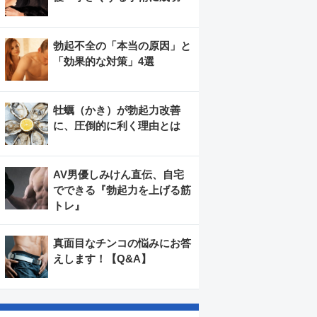
勃起不全の「本当の原因」と
「効果的な対策」4選
牡蠣（かき）が勃起力改善
に、圧倒的に利く理由とは
AV男優しみけん直伝、自宅
でできる『勃起力を上げる筋
トレ』
真面目なチンコの悩みにお答
えします！【Q&A】