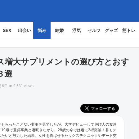
SEX
出会い
悩み
結婚
浮気
セルフ
グッズ
筋トレ
ス増大サプリメントの選び方とおす
３選
月6日
2,581 views
かもらったことない非モテ男でしたが、大学デビューして遊び人の友達
19歳で童貞卒業と遅咲きながら、28歳の今では遂に3桁突破！非モテ
したいと努力した結果、女性を喜ばせるセックステクニックやデート交