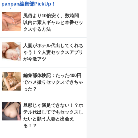
panpan編集部PickUp！
風俗より10倍安く、数時間
以内に素人ギャルと本番セッ
クスする方法
人妻がホテル代出してくれち
ゃう！？人妻セックスアプリ
が今激アツ
編集部体験記：たった400円
でハメ撮りセックスできちゃ
った？
旦那じゃ満足できない！？ホ
テル代出してでもセックスし
たいと願う人妻と出会え
る！？