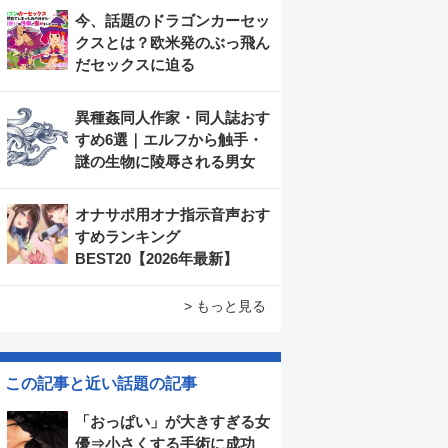
今、話題のドラゴンカーセッ
クスとは？欧米発のぶっ飛ん
だセックスに迫る
異種姦同人作家・同人誌おす
すめ6選｜エルフから触手・
謎の生物に陵辱される男女
オナサポ用オナ指示音声おす
すめランキング
BEST20【2026年最新】
> もっと見る
この記事と近い話題の記事
「おっぱい」が大きすぎる女
優⇒小さくする手術に成功