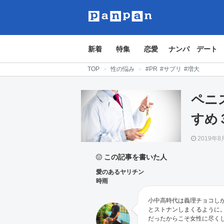
新着
特集
恋愛
ナンパ
デート
TOP
＞
性の悩み
＞
#PR
#サプリ
#増大
ペニ
すめ
2019年8
この記事を書いた人
愛のあるヤリチン
時雨
小中高時代は義理チョコし
とストナンしまくるように。
だったからこそ女性に尽く