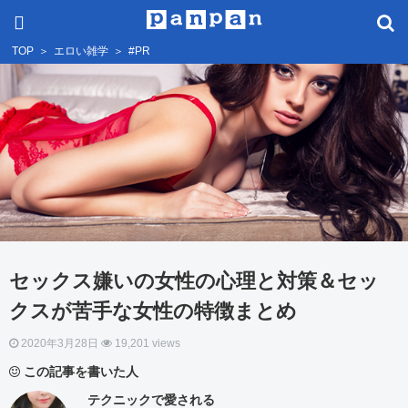
TOP
＞
エロい雑学
＞
#PR
セックス嫌いの女性の心理と対策＆セッ
クスが苦手な女性の特徴まとめ
2020年3月28日
19,201 views
この記事を書いた人
テクニックで愛される