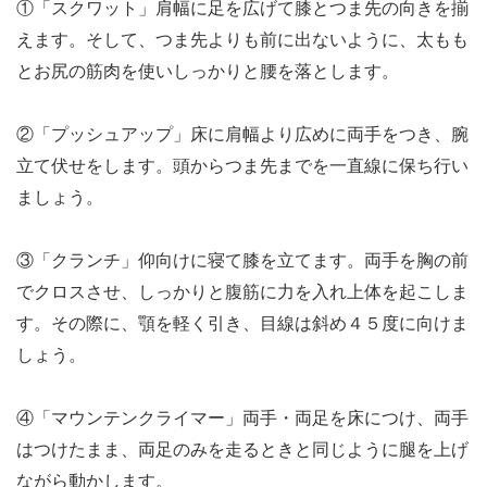
①「スクワット」肩幅に足を広げて膝とつま先の向きを揃
えます。そして、つま先よりも前に出ないように、太もも
とお尻の筋肉を使いしっかりと腰を落とします。
②「プッシュアップ」床に肩幅より広めに両手をつき、腕
立て伏せをします。頭からつま先までを一直線に保ち行い
ましょう。
③「クランチ」仰向けに寝て膝を立てます。両手を胸の前
でクロスさせ、しっかりと腹筋に力を入れ上体を起こしま
す。その際に、顎を軽く引き、目線は斜め４５度に向けま
しょう。
④「マウンテンクライマー」両手・両足を床につけ、両手
はつけたまま、両足のみを走るときと同じように腿を上げ
ながら動かします。