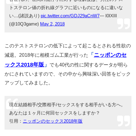
トステロン値の折れ線グラフに近いものになるに違いな
い…(諸説あり)
pic.twitter.com/GDJ29aCnW7
— I0IXIII
(@10Q3game)
May 2, 2018
このテストステロンの低下によって起こるとされる性欲の
「
ニッポンのセ
減退。2018年に相模ゴム工業が行った
ックス2018年版
」
でも40代の性に関するデータが明ら
かにされていますので、その中から興味深い回答をピック
アップしてみました。
現在結婚相手/交際相手/セックスをする相手がいる方へ。
あなたは１ヶ月に何回セックスをしますか？
引用：
ニッポンのセックス2018年版