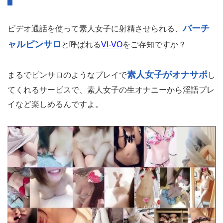
バーチ
ビデオ通話を使って素人女子に射精させられる、
ャルピンサロ
と呼ばれる
VI-VO
をご存知ですか？
素人女子がオナサポ
まるでピンサロのようなプレイで
し
てくれるサービスで、素人女子の生オナニーから淫語プレ
イなど楽しめるんですよ。