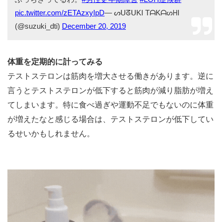
pic.twitter.com/zETAzxyIpD
— ᔕᑌᘔᑌKI TᗩKᗩᔕᕼI
(@suzuki_dti)
December 20, 2019
体重を定期的に計ってみる
テストステロンは筋肉を増大させる働きがあります。逆に
言うとテストステロンが低下すると筋肉が減り脂肪が増え
てしまいます。特に食べ過ぎや運動不足でもないのに体重
が増えたなと感じる場合は、テストステロンが低下してい
るせいかもしれません。