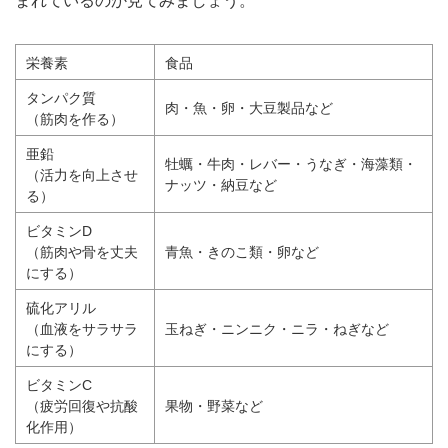
まれているのか見てみましょう。
栄養素
食品
タンパク質
肉・魚・卵・大豆製品など
（筋肉を作る）
亜鉛
牡蠣・牛肉・レバー・うなぎ・海藻類・
（活力を向上させ
ナッツ・納豆など
る）
ビタミンD
（筋肉や骨を丈夫
青魚・きのこ類・卵など
にする）
硫化アリル
（血液をサラサラ
玉ねぎ・ニンニク・ニラ・ねぎなど
にする）
ビタミンC
（疲労回復や抗酸
果物・野菜など
化作用）