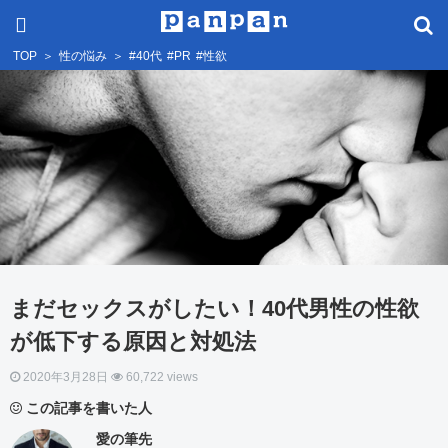
TOP
＞
性の悩み
＞
#40代
#PR
#性欲
まだセックスがしたい！40代男性の性欲
が低下する原因と対処法
2020年3月28日
60,722 views
この記事を書いた人
愛の筆先