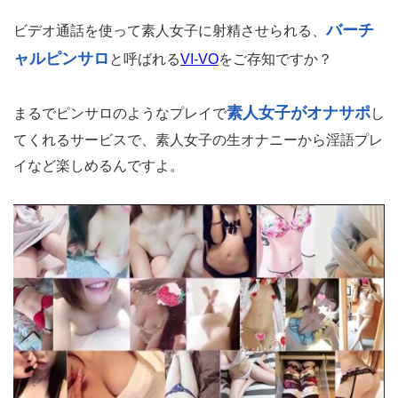
バーチ
ビデオ通話を使って素人女子に射精させられる、
ャルピンサロ
と呼ばれる
VI-VO
をご存知ですか？
素人女子がオナサポ
まるでピンサロのようなプレイで
し
てくれるサービスで、素人女子の生オナニーから淫語プレ
イなど楽しめるんですよ。