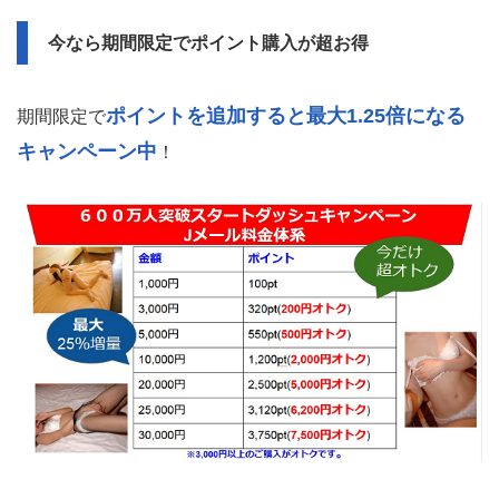
たった1ヶ月でセックステクの上達が凄い！女性を
簡単にイかすことができた
Jメールを使うまでは、経験人数1人の筆者でしたが、1ヶ
月で2人のセフレを作りセックス回数を増やした結果、今
セックステクと自信
までとは比べ物ににならないほどの
をゲット
。
「感じる場所」や「力加減」など教えてくれ
女性が
る
ので、最終的には女性に何も言われなくてもイかせるこ
とができるようになりました。
今なら期間限定でポイント購入が超お得