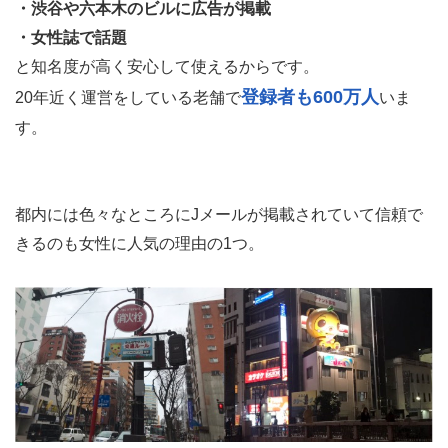
パンチラやおっぱいなどエロ写メもUPされていてエロい
女が選び放題。女の子の新着投稿にメッセージを送れば、
びっくりするほど簡単にセックスに持ち込めます
。
会う場所はお互い都合の良い駅前で待ち合わせる約束をす
ればOK。
Jメールが女性に人気な3つの理由
・匿名可能で知り合いにバレない
・渋谷や六本木のビルに広告が掲載
・女性誌で話題
と知名度が高く安心して使えるからです。
登録者も600万人
20年近く運営をしている老舗で
いま