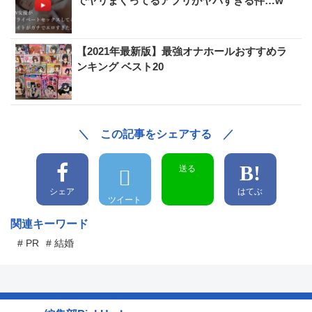
▶ Jメール(R18)公式サイト
登録無料はこちら【本日終了】
たった千円でセフレが作れちゃう！？風俗を
終了させるアプリ登場と話題に！？
「紗倉◯な」が絶賛！AV女優がプライベート
でヤリまくってるアプリがヤバすぎる件…w
【2021年最新版】最強オナホールおすすめラ
ンキング ベスト20