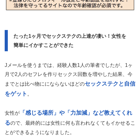
1000円課金して2人のセフレ
結論として筆者は
が作れ
ました。1人目こそ1500円位かかりましたが、メッセージ
に慣れると1人500円でセックスできます。
30万円以上かかります
これを風俗でやると
よね。そう
考えるとJメールに課金して近くでセックスができる女性
を探す方がコスパが良いですよね。
▶ Jメール(R18)の無料登録はこちら