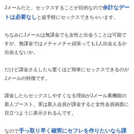
セフレ募集に使われているのが、日本最大級の会員数600
匿名可能なJメール【R18】
万人を超える
というサイ
ト。今までのアダルトマッチングサービスだと、
デート→
ホテル→セックス
が主流。
余計なデー
Jメールだと、セックスすることが目的なので
トは必要なし
と超手軽にセックスできちゃいます。