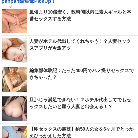
＼ この記事をシェアする ／
送る
シェア
はてぶ
ツイート
関連キーワード
# PR
# 結婚
panpan編集部PickUp！
風俗より10倍安く、数時間以内に素人ギャルと本
番セックスする方法