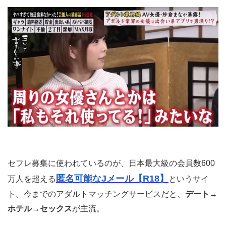
ア
セフレを探してる女性と出会うには、インターネットの
ダルトマッチングサービス
を利用するのが最適。
女性は友達からヤリマンだなんて思われたくないので、ネ
ットを使ってこっそりセフレを探しています。
紗倉まな
アダルトマッチングサービスは、AV女優の
がテ
レビ東京の人気番組「ヨソで言わんとい亭」に出演した際
「AV女優も男探しに使ってる」
に
と暴露し話題になっ
たサービス。