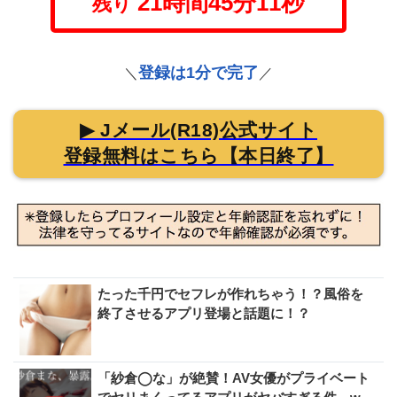
るので、一度のぞいてみてください。
【8月6日 追記】
本日で無料登録とポイント増量が終了してしまいます。気
オトクに試せるラストチャンス
になる方は、
。
緊急速報！まもなくスタートダッシ
ュキャンペーンが終了
2026年8月6日（木）
まで！
21時間45分10秒
残り
登録は1分で完了
＼
／