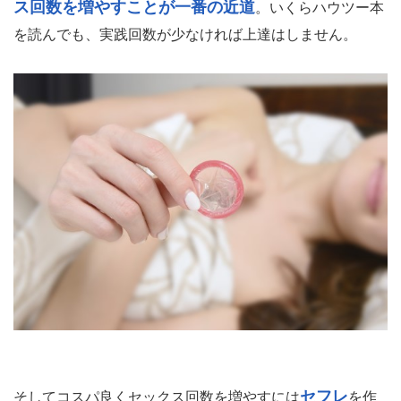
セフレが500円！紗倉まなが暴露したセックス
テク上達法がヤバい
セックスが上手くなって女性を何度もイカせたい。セック
スで女性を虜にさせたい。
そんなことを考えている男性は多いですよね。
セック
セックステクを上達させるには、シンプルですが
ス回数を増やすことが一番の近道
。いくらハウツー本
を読んでも、実践回数が少なければ上達はしません。