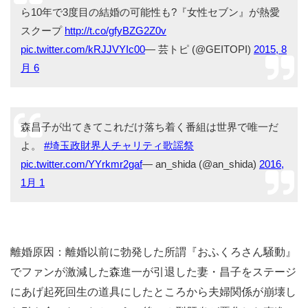
ら10年で3度目の結婚の可能性も?『女性セブン』が熱愛
スクープ
http://t.co/gfyBZG2Z0v
pic.twitter.com/kRJJVYIc00
— 芸トピ (@GEITOPI)
2015, 8
月 6
森昌子が出てきてこれだけ落ち着く番組は世界で唯一だ
よ。
#埼玉政財界人チャリティ歌謡祭
pic.twitter.com/YYrkmr2gaf
— an_shida (@an_shida)
2016,
1月 1
離婚原因：離婚以前に勃発した所謂『おふくろさん騒動』
でファンが激減した森進一が引退した妻・昌子をステージ
にあげ起死回生の道具にしたところから夫婦関係が崩壊し