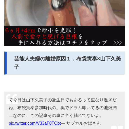
芸能人夫婦の離婚原因１．布袋寅泰×山下久美
子
で今日は山下久美子の誕生日でもあるって重なり過ぎだ
ね。布袋寅泰参加時代の。奥でドラム叩いてるの池畑潤
二なのに、この記事その事に全く触れてないよ。
pic.twitter.com/V33aF8TCbt
— サブカルおばさん