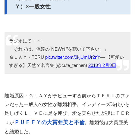
Ｙ）×一般女性
ラジオにて・・・
「それでは、俺達の“NEW作”を聴いて下さい。」
ＧＬＡＹ・TERU
pic.twitter.com/9kjUmUr2nY
— 【可愛い
すぎる】天然？名言集 (@cute_tennen)
2019年2月9日
離婚原因：ＧＬＡＹがデビューする前からＴＥＲＵのファ
ンだった一般人の女性が離婚相手。インディーズ時代から
足しげくＬＩＶＥに足を運び、愛を実らせたが後にＴＥＲ
ＰＵＦＦＹの大貫亜美と不倫
Ｕが
。離婚後は大貫亜美
と結婚した。