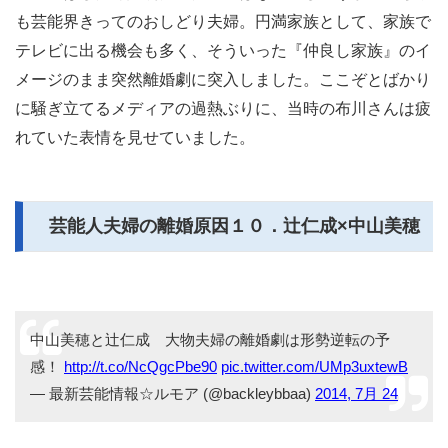
も芸能界きってのおしどり夫婦。円満家族として、家族で
テレビに出る機会も多く、そういった『仲良し家族』のイ
メージのまま突然離婚劇に突入しました。ここぞとばかり
に騒ぎ立てるメディアの過熱ぶりに、当時の布川さんは疲
れていた表情を見せていました。
芸能人夫婦の離婚原因１０．辻仁成×中山美穂
中山美穂と辻仁成 大物夫婦の離婚劇は形勢逆転の予
感！
http://t.co/NcQgcPbe90
pic.twitter.com/UMp3uxtewB
— 最新芸能情報☆ルモア (@backleybbaa)
2014, 7月 24