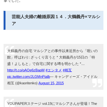
撃でした。
芸能人夫婦の離婚原因１４．大鶴義丹×マルシ
ア
大鶴義丹の自宅 マルシアとの事件以来近所から「呪いの
館」呼ばわり: ざっくり言うと * 大鶴義丹が15日の「特
盛！よしもと」で自宅に関する噂を明かした *…
http://t.co/oAOe6zBapM
#エンタメ
#相互
pic.twitter.com/JLGMnFtalb
— キャンディーズ・アイドル
相互 (@kaoritenko)
August 15, 2015
YOUPAPERステージ vol.19にマルシアさんが登場！The