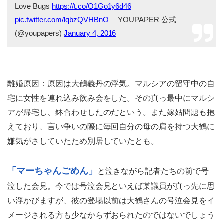
Love Bugs
https://t.co/O1Go1y6d46
pic.twitter.com/lqbzQVHBnO
— YOUPAPER 公式
(@youpapers)
January 4, 2016
離婚原因：原因は大鶴義丹の浮気。マルシアの留守中の自
宅に女性を連れ込み飲み会をした。その真っ最中にマルシ
アが帰宅し、鉢合わせしたのだという。また嫁姑問題も抱
えており、言い争いの際に毎回自分の母の肩を持つ大鶴に
嫌気がさしていたため別居していたとも。
「マーちゃんごめん」
と泣きながら記者たちの前で号
泣した会見。今では号泣会見といえば某議員が真っ先に思
い浮かびますが、彼の登場以前は大鶴さんの号泣会見をイ
メージされる方も少なからずおられたのではないでしょう