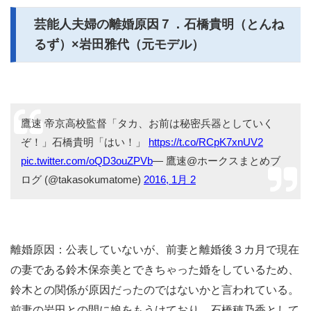
芸能人夫婦の離婚原因７．石橋貴明（とんね
るず）×岩田雅代（元モデル）
鷹速 帝京高校監督「タカ、お前は秘密兵器としていく
ぞ！」石橋貴明「はい！」
https://t.co/RCpK7xnUV2
pic.twitter.com/oQD3ouZPVb
— 鷹速@ホークスまとめブ
ログ (@takasokumatome)
2016, 1月 2
離婚原因：公表していないが、前妻と離婚後３カ月で現在
の妻である鈴木保奈美とできちゃった婚をしているため、
鈴木との関係が原因だったのではないかと言われている。
前妻の岩田との間に娘をもうけており、石橋穂乃香として