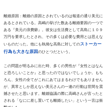
離婚原因：離婚の原因とされているのは報道の通り美元に
あるとされている。高嶋の挙げた数ある離婚要因の一つで
ある『美元の浪費癖』。彼女は生活費として高島に１０９
万円を要求したとされ、その多くは必要な費用とは思えな
ストーカー
いものだった。他にも執拗な高島に対しての
行為も大きな原因
のひとつだという。
この問題が明るみに出た時、多くの男性が『女性とはなん
と恐ろしいことか』と思ったのではないでしょうか。もち
ろん、女性の全てがこれにあてはまるわけでもありません
が、異常としか思えない美元さんの一連の行動は世間を震
撼させたと思います。離婚協議の際に高嶋さんが言ったと
される「なにに差し置いても離婚したい」という一言は衝