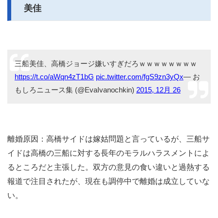
美佳
三船美佳、高橋ジョージ嫌いすぎだろｗｗｗｗｗｗｗｗ
https://t.co/aWqn4zT1bG
pic.twitter.com/fgS9zn3yQx
— お
もしろニュース集 (@EvaIvanochkin)
2015, 12月 26
離婚原因：高橋サイドは嫁姑問題と言っているが、三船サ
イドは高橋の三船に対する長年のモラルハラスメントによ
るところだと主張した。双方の意見の食い違いと過熱する
報道で注目されたが、現在も調停中で離婚は成立していな
い。