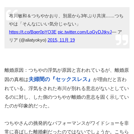
布川敏和＆つちやかおり、別居から3年ぶり共演……つち
やは「そんなにいい気分じゃない」
https://t.co/Bqer0pYO3E
pic.twitter.com/LoGyDJtkyJ
— ア
リア (@aliatyokyo)
2015, 11月 19
離婚原因：つちやの浮気が原因と言われているが、離婚原
夫婦間の『セックスレス』
因の真相は
が理由だと言わ
れている。浮気をされた布川が別れる意志がないとしてい
るのに対し、した側のつちやが離婚の意志を固く示してい
たのが印象的だった。
つちやさんの挑発的なパフォーマンスがワイドショーを非
常に喜ばした離婚劇だったのではないでしょうか。こちら