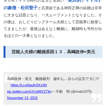
『絶対的アイドル』
８０年アイドル時代の女王と名高い
の象徴・松田聖子
と石原組である神田正輝の結婚は非常
に大きな話題となり、一大ムーブメントとなりました。そ
の後は、おしどりビッグネーム夫婦として芸能界に鎮座し
てきましたが、最後はあえなく離婚に。離婚時も号外が出
るほどの一大事となりました。
芸能人夫婦の離婚原因１３．高嶋政伸×美元
高嶋政伸・美元 離婚裁判 越年も... 自らの証言アダに!?
https://t.co/jIauKGKzWr
pic.twitter.com/Ur1gWV273n
— 不動 明 (@maki1975)
November 13, 2015