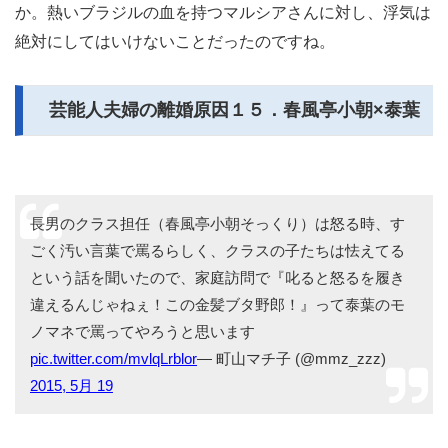
か。熱いブラジルの血を持つマルシアさんに対し、浮気は
絶対にしてはいけないことだったのですね。
芸能人夫婦の離婚原因１５．春風亭小朝×泰葉
長男のクラス担任（春風亭小朝そっくり）は怒る時、す
ごく汚い言葉で罵るらしく、クラスの子たちは怯えてる
という話を聞いたので、家庭訪問で『叱ると怒るを履き
違えるんじゃねぇ！この金髪ブタ野郎！』って泰葉のモ
ノマネで罵ってやろうと思います
pic.twitter.com/mvlqLrblor
— 町山マチ子 (@mmz_zzz)
2015, 5月 19