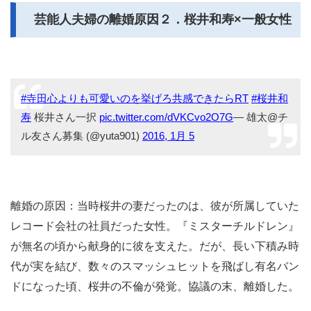
芸能人夫婦の離婚原因２．桜井和寿×一般女性
#寺田心よりも可愛いのを挙げろ共感できたらRT
#桜井和
寿
桜井さん一択
pic.twitter.com/dVKCvo2O7G
— 雄太@チ
ル友さん募集 (@yuta901)
2016, 1月 5
離婚の原因：当時桜井の妻だったのは、彼が所属していた
レコード会社の社員だった女性。『ミスターチルドレン』
が無名の頃から献身的に彼を支えた。だが、長い下積み時
代が実を結び、数々のスマッシュヒットを飛ばし有名バン
ドになった頃、桜井の不倫が発覚。協議の末、離婚した。