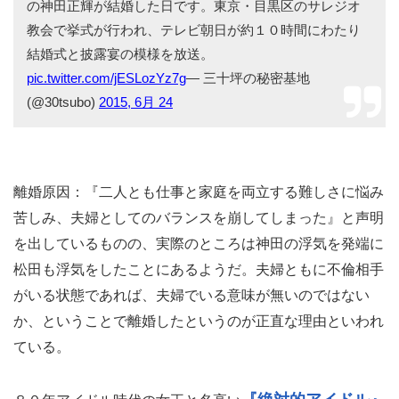
の神田正輝が結婚した日です。東京・目黒区のサレジオ
教会で挙式が行われ、テレビ朝日が約１０時間にわたり
結婚式と披露宴の模様を放送。
pic.twitter.com/jESLozYz7g
— 三十坪の秘密基地
(@30tsubo)
2015, 6月 24
離婚原因：『二人とも仕事と家庭を両立する難しさに悩み
苦しみ、夫婦としてのバランスを崩してしまった』と声明
を出しているものの、実際のところは神田の浮気を発端に
松田も浮気をしたことにあるようだ。夫婦ともに不倫相手
がいる状態であれば、夫婦でいる意味が無いのではない
か、ということで離婚したというのが正直な理由といわれ
ている。