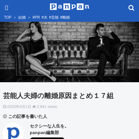
TOP
＞
結婚
＞
#PR
#夫
#芸能
#離婚
芸能人夫婦の離婚原因まとめ１７組
2020年4月1日
2,941 views
この記事を書いた人
セクシーな人生を。
panpan編集部