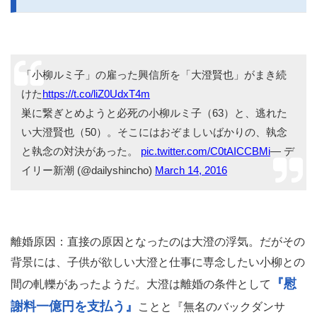
「小柳ルミ子」の雇った興信所を「大澄賢也」がまき続
けた
https://t.co/liZ0UdxT4m
巣に繋ぎとめようと必死の小柳ルミ子（63）と、逃れた
い大澄賢也（50）。そこにはおぞましいばかりの、執念
と執念の対決があった。
pic.twitter.com/C0tAICCBMi
— デ
イリー新潮 (@dailyshincho)
March 14, 2016
離婚原因：直接の原因となったのは大澄の浮気。だがその
背景には、子供が欲しい大澄と仕事に専念したい小柳との
『慰
間の軋轢があったようだ。大澄は離婚の条件として
謝料一億円を支払う』
ことと『無名のバックダンサ