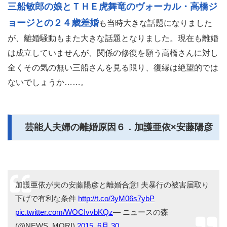
三船敏郎の娘とＴＨＥ虎舞竜のヴォーカル・高橋ジ
ョージとの２４歳差婚
も当時大きな話題になりました
が、離婚騒動もまた大きな話題となりました。現在も離婚
は成立していませんが、関係の修復を願う高橋さんに対し
全くその気の無い三船さんを見る限り、復縁は絶望的では
ないでしょうか……。
芸能人夫婦の離婚原因６．加護亜依×安藤陽彦
加護亜依が夫の安藤陽彦と離婚合意! 夫暴行の被害届取り
下げで有利な条件
http://t.co/3yM06s7ybP
pic.twitter.com/WOCIvvbKQz
— ニュースの森
(@NEWS_MORI)
2015, 6月 30