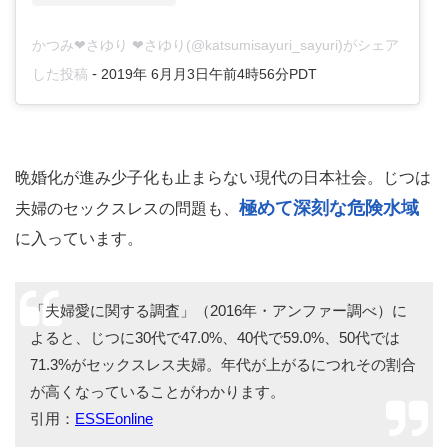
かつみ❤さゆり ❤さゆり(@katsumisayuri_sayuri)がシェア
-
した投稿
2019年 6月月3日午前4時56分PDT
晩婚化が進み少子化も止まらない現代の日本社会。じつは
極めて深刻な危険水域
夫婦のセックスレスの問題も、
に入っています。
「夫婦愛に関する調査」（2016年・アンファー調べ）に
よると、じつに30代で47.0%、40代で59.0%、50代では
71.3%がセックスレス夫婦。年代が上がるにつれその割合
が高くなっていることがわかります。
引用：
ESSEonline