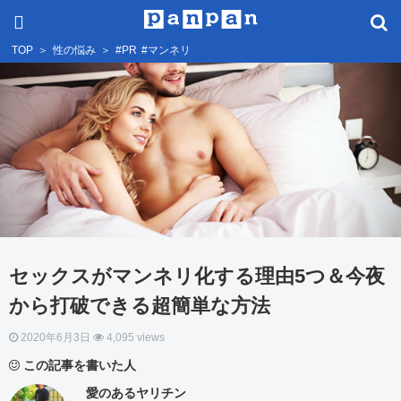
TOP
＞
性の悩み
＞
#PR
#マンネリ
セックスがマンネリ化する理由5つ＆今夜
から打破できる超簡単な方法
2020年6月3日
4,095 views
この記事を書いた人
愛のあるヤリチン