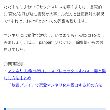
ただ手をこまねいてセックスレスを嘆くよりは、意識的
に“変化”を呼び込む姿勢が大事。ふだんとは正反対の状況
でHすれば、おのずとかつての興奮も甦ります。
マンネリには変化で対抗し、いつまでもどん欲にHを楽し
みましょう。以上、panpan（パンパン）編集部からのお
届けでした。
◯関連記事
・
マンネリ夫婦は絶対にコスプレセックスすべき！妻と楽
しむ方法まとめ
・
「放置プレイ」で恋愛マンネリ化を脱出する10の方法