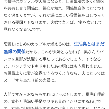
同棲中のカップルや夫婦になると、日常生活の多くの部分
を共有し合う関係に。気心が知れ、関係性自体はとてつも
なく深まりますが、それが逆にエロい雰囲気を出しづらく
させる要因ともなります。夫婦で言えば、“妻を女として
見れなくなる”んです。
生活臭とはまだ
恋愛しはじめのカップルが燃えるのは、
無縁の関係
だから。これが夫婦ともなれば、奥さんのパ
ンツを旦那が洗濯する事だってあるでしょう。そうなる
と、パンチラでドキドキしたあの頃にはもう戻れません。
お風呂上りに妻が全裸でうろつくようなら、夫にとっては
ヌードすら当たり前の光景に。
人間ですからおならもすればげっぷもします。脱毛処理前
の、意外と毛深い手足やワキも目の当たりにするわけで
す。女性に幻想を持ちすぎるのは良くないですが、どこか