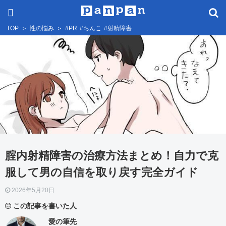
TOP
＞
性の悩み
＞
#PR
#ちんこ
#射精障害
腟内射精障害の治療方法まとめ！自力で克
服して男の自信を取り戻す完全ガイド
2026年5月20日
この記事を書いた人
愛の筆先