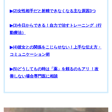
▶(2)女性相手だと射精できなくなる主な原因3つ
▶(3)今日からできる！自力で治すトレーニング（行
動療法）
▶(4)彼女との関係をこじらせない！上手な伝え方・
コミュニケーション術
▶(5)どうしてもの時は「薬」を頼るのもアリ ！改
善しない場合専門医に相談