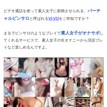
バーチ
ビデオ通話を使って素人女子に射精させられる、
ャルピンサロ
と呼ばれる
VI-VO
をご存知ですか？
素人女子がオナサポ
まるでピンサロのようなプレイで
し
てくれるサービスで、素人女子の生オナニーから淫語プレ
イなど楽しめるんですよ。