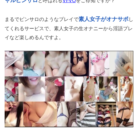
ャルピンサロ
と呼ばれる
VI-VO
をご存知ですか？
素人女子がオナサポ
まるでピンサロのようなプレイで
し
てくれるサービスで、素人女子の生オナニーから淫語プレ
イなど楽しめるんですよ。