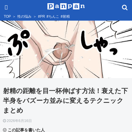
TOP
＞
性の悩み
＞
#PR
#ちんこ
#射精
射精の距離を目一杯伸ばす方法！衰えた下
半身をバズーカ並みに変えるテクニック
まとめ
2026年6月16日
この記事を書いた人