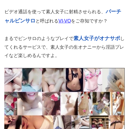
バーチ
ビデオ通話を使って素人女子に射精させられる、
ャルピンサロ
と呼ばれる
VI-VO
をご存知ですか？
素人女子がオナサポ
まるでピンサロのようなプレイで
し
てくれるサービスで、素人女子の生オナニーから淫語プレ
イなど楽しめるんですよ。