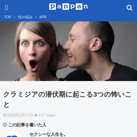
TOP
＞
性の悩み
＞
#PR
クラミジアの潜伏期に起こる3つの怖いこ
と
2016年2月17日
737 views
この記事を書いた人
セクシーな人生を。