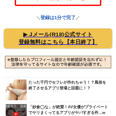
登録は1分で完了
＼
／
▶ Jメール(R18)公式サイト
登録無料はこちら【本日終了】
たった千円でセフレが作れちゃう！？風俗を
終了させるアプリ登場と話題に！？
「紗倉◯な」が絶賛！AV女優がプライベート
でヤリまくってるアプリがヤバすぎる件…w