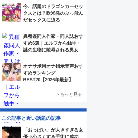
今、話題のドラゴンカーセッ
クスとは？欧米発のぶっ飛ん
だセックスに迫る
異種姦同人作家・同人誌おす
すめ6選｜エルフから触手・
謎の生物に陵辱される男女
オナサポ用オナ指示音声おす
すめランキング
BEST20【2026年最新】
> もっと見る
この記事と近い話題の記事
「おっぱい」が大きすぎる女
優⇒小さくする手術に成功