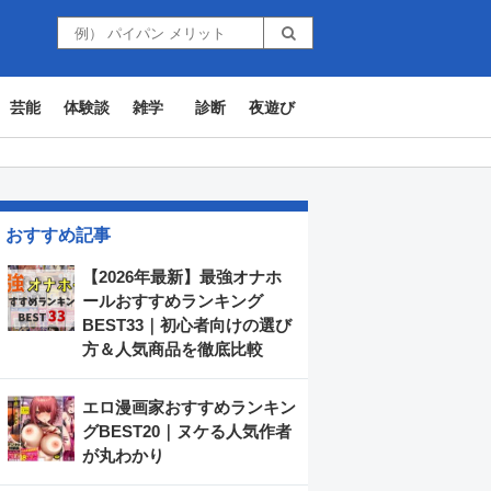
芸能
体験談
雑学
診断
夜遊び
おすすめ記事
【2026年最新】最強オナホ
ールおすすめランキング
BEST33｜初心者向けの選び
方＆人気商品を徹底比較
エロ漫画家おすすめランキン
グBEST20｜ヌケる人気作者
が丸わかり