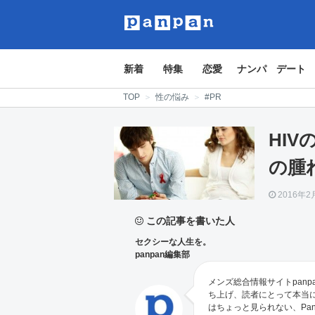
新着
特集
恋愛
ナンパ
デート
TOP
＞
性の悩み
＞
#PR
HI
の腫
2016年2
この記事を書いた人
セクシーな人生を。
panpan編集部
メンズ総合情報サイトpanp
ち上げ、読者にとって本当
はちょっと見られない、Pa