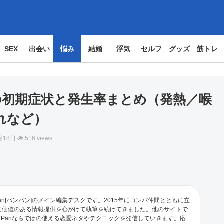
SEX
出会い
悩み
結婚
浮気
セルフ
グッズ
筋トレ
Vの初期症状と発生率まとめ（発熱／喉
れなど）
月18日
516 views
an[パンパン]のメイン編集デスクです。2015年にコンパ仲間とともに立
に価値のある情報提供を心がけて執筆を続けてきました。他のサイトで
nPanならではの使える恋愛ネタやテクニックを発信していきます。応