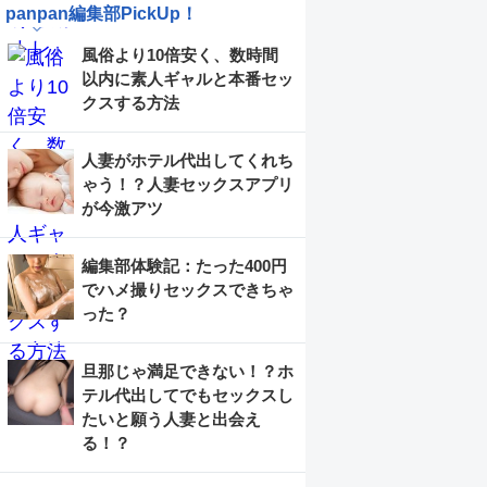
panpan編集部PickUp！
風俗より10倍安く、数時間
以内に素人ギャルと本番セッ
クスする方法
人妻がホテル代出してくれち
ゃう！？人妻セックスアプリ
が今激アツ
編集部体験記：たった400円
でハメ撮りセックスできちゃ
った？
旦那じゃ満足できない！？ホ
テル代出してでもセックスし
たいと願う人妻と出会え
る！？