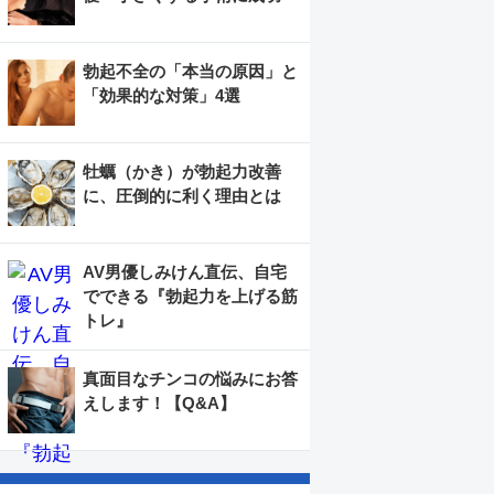
勃起不全の「本当の原因」と
「効果的な対策」4選
牡蠣（かき）が勃起力改善
に、圧倒的に利く理由とは
AV男優しみけん直伝、自宅
でできる『勃起力を上げる筋
トレ』
真面目なチンコの悩みにお答
えします！【Q&A】