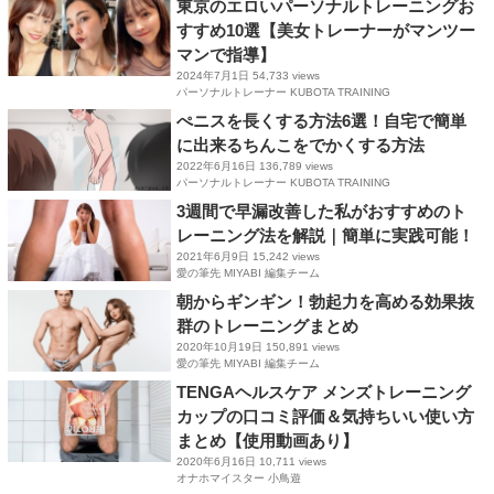
東京のエロいパーソナルトレーニングお
すすめ10選【美女トレーナーがマンツー
マンで指導】
2024年7月1日
54,733 views
パーソナルトレーナー KUBOTA TRAINING
ぺニスを長くする方法6選！自宅で簡単
に出来るちんこをでかくする方法
2022年6月16日
136,789 views
パーソナルトレーナー KUBOTA TRAINING
3週間で早漏改善した私がおすすめのト
レーニング法を解説｜簡単に実践可能！
2021年6月9日
15,242 views
愛の筆先 MIYABI 編集チーム
朝からギンギン！勃起力を高める効果抜
群のトレーニングまとめ
2020年10月19日
150,891 views
愛の筆先 MIYABI 編集チーム
TENGAヘルスケア メンズトレーニング
カップの口コミ評価＆気持ちいい使い方
まとめ【使用動画あり】
2020年6月16日
10,711 views
オナホマイスター 小鳥遊