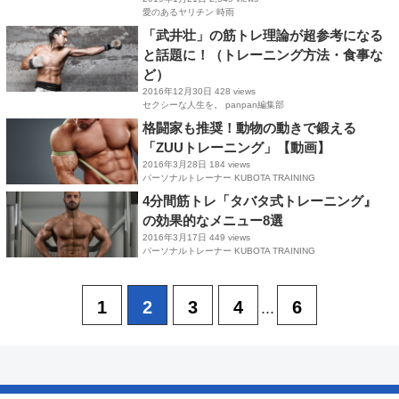
愛のあるヤリチン 時雨
「武井壮」の筋トレ理論が超参考になる
と話題に！（トレーニング方法・食事な
ど）
2016年12月30日
428 views
セクシーな人生を。 panpan編集部
格闘家も推奨！動物の動きで鍛える
「ZUUトレーニング」【動画】
2016年3月28日
184 views
パーソナルトレーナー KUBOTA TRAINING
4分間筋トレ「タバタ式トレーニング』
の効果的なメニュー8選
2016年3月17日
449 views
パーソナルトレーナー KUBOTA TRAINING
1
2
3
4
6
...