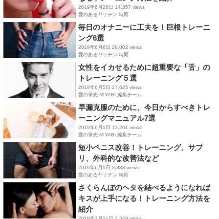
2019年6月26日
14,357 views
愛のあるヤリチン 時雨
毎日のオナニーに工夫を！巨根トレーニ
ング6選
2019年6月6日
28,002 views
愛のあるヤリチン 時雨
女性をイカせるために超重要な「舌」の
トレーニング５選
2019年6月5日
27,625 views
愛の筆先 MIYABI 編集チーム
早漏克服のために、今日からすべきトレ
ーニングマニュアル7選
2019年6月1日
13,201 views
愛の筆先 MIYABI 編集チーム
短小ペニス改善！トレーニング、サプ
リ、外科的な改善法など
2019年6月1日
3,883 views
愛のあるヤリチン 時雨
さくらんぼのヘタを結べるようになれば
キスが上手になる！トレーニング方法を
紹介
2019年1月21日
2,549 views