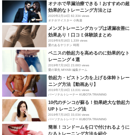
オナホで早漏治療できる！おすすめの超
効果的なトレーニング方法とは
2020年2月14日
82,334 views
オナホマイスター 小鳥遊
メンズトレーニングカップは遅漏改善に
効果あり！口コミ体験談まとめ
2019年9月18日
1,339 views
愛のあるヤリチン 時雨
ペニスの勃起力を高めるのに効果的なト
レーニング４選
2019年7月19日
23,683 views
愛の筆先 MIYABI 編集チーム
勃起力・ピストン力を上げる体幹トレー
ニング方法【動画あり】
2019年7月19日
13,031 views
パーソナルトレーナー KUBOTA TRAINING
10代のチンコが蘇る！効果絶大な勃起力
UPトレーニング法
2019年7月19日
33,034 views
パーソナルトレーナー KUBOTA TRAINING
簡単！コンドームを口で付けれるように
なるトレーニング方法を紹介