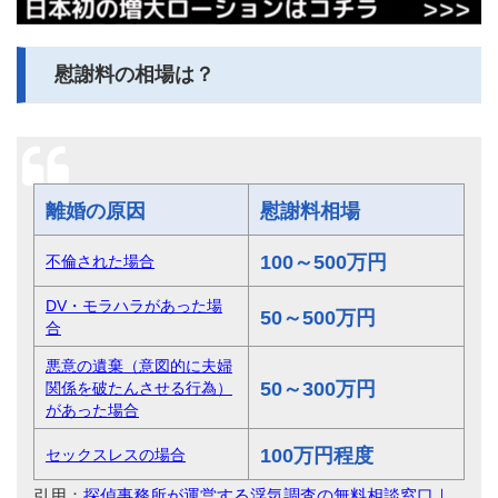
慰謝料の相場は？
離婚の原因
慰謝料相場
100～500万円
不倫された場合
DV・モラハラがあった場
50～500万円
合
悪意の遺棄（意図的に夫婦
50～300万円
関係を破たんさせる行為）
があった場合
100万円程度
セックスレスの場合
引用：
探偵事務所が運営する浮気調査の無料相談窓口｜