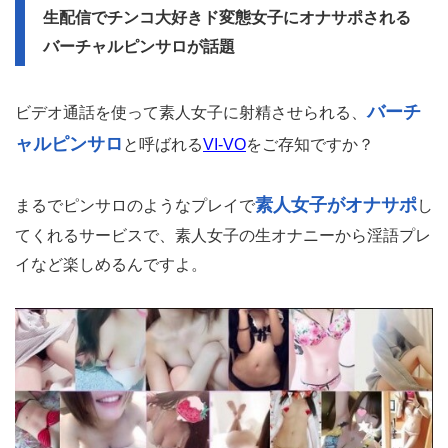
生配信でチンコ大好きド変態女子にオナサポされる
バーチャルピンサロが話題
バーチ
ビデオ通話を使って素人女子に射精させられる、
ャルピンサロ
と呼ばれる
VI-VO
をご存知ですか？
素人女子がオナサポ
まるでピンサロのようなプレイで
し
てくれるサービスで、素人女子の生オナニーから淫語プレ
イなど楽しめるんですよ。