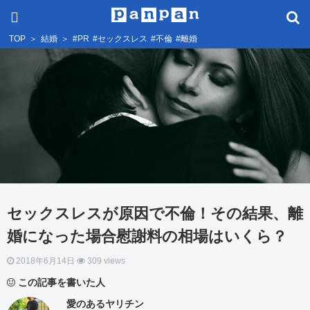
TOP
＞
結婚
＞
#PR
#セックスレス
#不倫
#離婚
セックスレスが原因で不倫！その結果、離
婚になった場合慰謝料の相場はいくら？
2018年6月14日
309 views
この記事を書いた人
愛のあるヤリチン