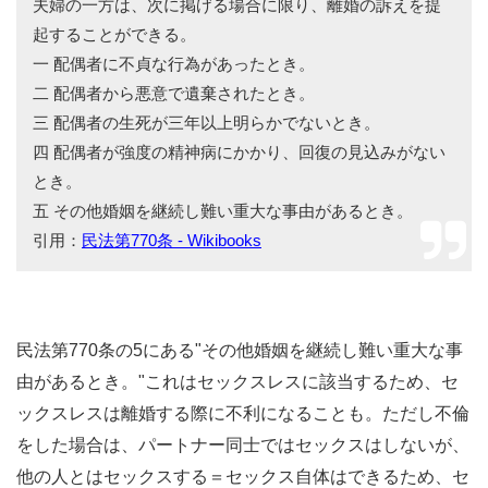
夫婦の一方は、次に掲げる場合に限り、離婚の訴えを提
起することができる。
一 配偶者に不貞な行為があったとき。
二 配偶者から悪意で遺棄されたとき。
三 配偶者の生死が三年以上明らかでないとき。
四 配偶者が強度の精神病にかかり、回復の見込みがない
とき。
五 その他婚姻を継続し難い重大な事由があるとき。
引用：
民法第770条 - Wikibooks
民法第770条の5にある"その他婚姻を継続し難い重大な事
由があるとき。"これはセックスレスに該当するため、セ
ックスレスは離婚する際に不利になることも。ただし不倫
をした場合は、パートナー同士ではセックスはしないが、
他の人とはセックスする＝セックス自体はできるため、セ