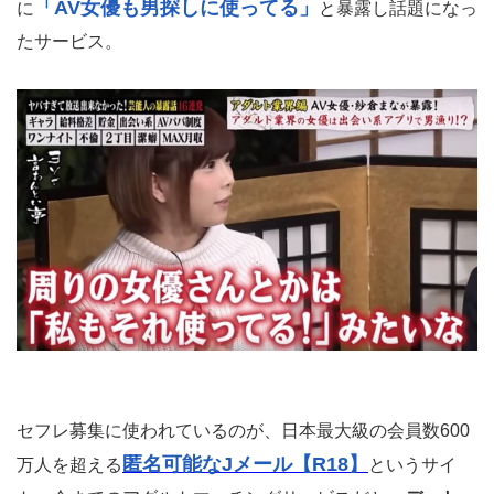
「AV女優も男探しに使ってる」
に
と暴露し話題になっ
たサービス。
セフレ募集に使われているのが、日本最大級の会員数600
匿名可能なJメール【R18】
万人を超える
というサイ