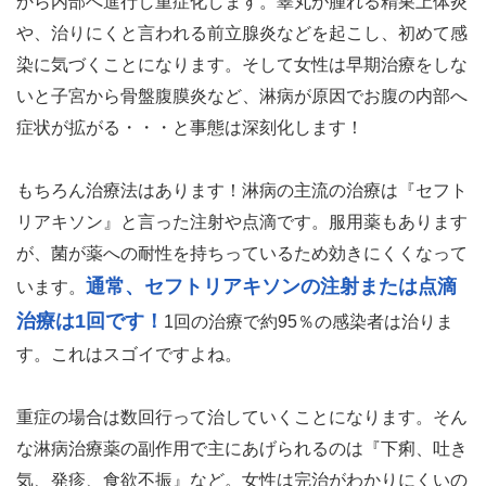
から内部へ進行し重症化します。睾丸が腫れる精巣上体炎
や、治りにくと言われる前立腺炎などを起こし、初めて感
染に気づくことになります。そして女性は早期治療をしな
いと子宮から骨盤腹膜炎など、淋病が原因でお腹の内部へ
症状が拡がる・・・と事態は深刻化します！
もちろん治療法はあります！淋病の主流の治療は『セフト
リアキソン』と言った注射や点滴です。服用薬もあります
が、菌が薬への耐性を持ちっているため効きにくくなって
通常、セフトリアキソンの注射または点滴
います。
治療は1回です！
1回の治療で約95％の感染者は治りま
す。これはスゴイですよね。
重症の場合は数回行って治していくことになります。そん
な淋病治療薬の副作用で主にあげられるのは『下痢、吐き
気、発疹、食欲不振』など。女性は完治がわかりにくいの