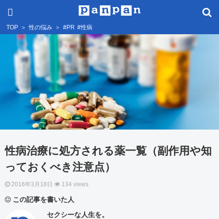
TOP
＞
性の悩み
＞
#PR
#性病
性病治療に処方される薬一覧（副作用や知
っておくべき注意点）
2016年3月18日
134 views
この記事を書いた人
セクシーな人生を。