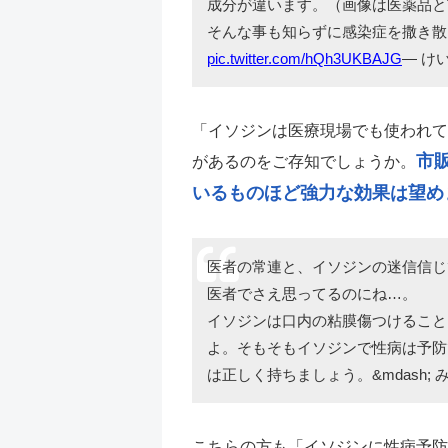
成分が違います。（画像は医薬品と
そんな事も知らずに感染症を撒き散
pic.twitter.com/hQh3UKBAJG
— けい
「イソジンは医療現場でも使われて
市
があるのをご存知でしょうか。
いるものほど強力な効果は望め
医者の常連と、イソジンの迷信信じ
医者でさえ思ってるのにね…。
イソジンは口内の粘膜傷つけること
よ。そもそもイソジンで性病は予防
は正しく持ちましょう。&mdash; みづ
こちらの方も「イソジンに性病予防