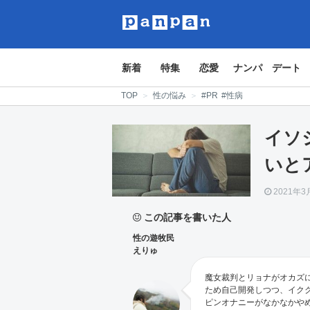
新着
特集
恋愛
ナンパ
デート
TOP
＞
性の悩み
＞
#PR
#性病
イソ
いと
2021年3
この記事を書いた人
性の遊牧民
えりゅ
魔女裁判とリョナがオカズ
ため自己開発しつつ、イク
ピンオナニーがなかなかや