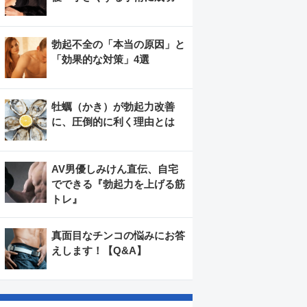
勃起不全の「本当の原因」と
「効果的な対策」4選
牡蠣（かき）が勃起力改善
に、圧倒的に利く理由とは
AV男優しみけん直伝、自宅
でできる『勃起力を上げる筋
トレ』
真面目なチンコの悩みにお答
えします！【Q&A】