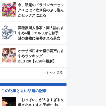
今、話題のドラゴンカーセッ
クスとは？欧米発のぶっ飛ん
だセックスに迫る
異種姦同人作家・同人誌おす
すめ6選｜エルフから触手・
謎の生物に陵辱される男女
オナサポ用オナ指示音声おす
すめランキング
BEST20【2026年最新】
> もっと見る
この記事と近い話題の記事
「おっぱい」が大きすぎる女
優⇒小さくする手術に成功