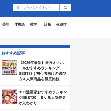
芸能
体験談
雑学
診断
夜遊び
おすすめ記事
【2026年最新】最強オナホ
ールおすすめランキング
BEST33｜初心者向けの選び
方＆人気商品を徹底比較
エロ漫画家おすすめランキン
グBEST20｜ヌケる人気作者
が丸わかり