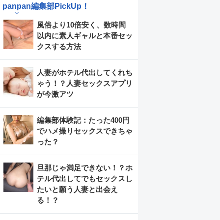
panpan編集部PickUp！
風俗より10倍安く、数時間
以内に素人ギャルと本番セッ
クスする方法
人妻がホテル代出してくれち
ゃう！？人妻セックスアプリ
が今激アツ
編集部体験記：たった400円
でハメ撮りセックスできちゃ
った？
旦那じゃ満足できない！？ホ
テル代出してでもセックスし
たいと願う人妻と出会え
る！？