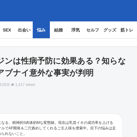
SEX
出会い
悩み
結婚
浮気
セルフ
グッズ
筋トレ
ジンは性病予防に効果ある？知らな
アブナイ意外な事実が判明
月29日
1,417 views
になる、精神的S肉体的Mな変態娘。現在は乳首イキの成功率を上げる
クルでAF開発＆二穴責めしてくれるご主人様を捜索中。目下の悩みは足
められないこと。