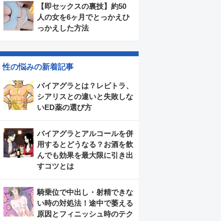
【即セックスの裏技】約50
人の女を6ヶ月でとっかえひ
っかえした方法
性の悩みの新着記事
バイアグラとは？レビトラ、
シアリスとの違いと失敗しな
いED薬の選び方
バイアグラとアルコールを併
用するとどうなる？お酒を飲
んでも効果を最大限に引き出
すコツとは
騎乗位で中出し・射精できな
い時の対処法！途中で萎える
原因とフィニッシュ時のテク