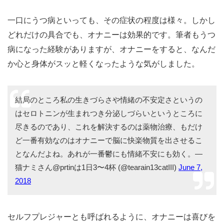
一口にうつ病といっても、その症状の程度は様々。しかし
どれだけの具合でも、オナニーは効果的です。筆者もうつ
病になった経験がありますが、オナニーをすると、なんだ
か心と身体がスッと軽くなったような気がしました。
結局のところ私の生きづらさや情緒の不安定さというの
はセロトニンが生まれつき分泌しづらいというところに
尽きるのであり、これを解決するのは薬物治療、もだけ
ど一番有効なのはオナニーで脳に快楽物質を出させるこ
となんだよね。あれが一番鬱にも情緒不安にも効く。—
猫ナミさん@prtinは1日3〜4杯 (@tearain13catIII)
June 7,
2018
セルフプレジャーとも呼ばれるように、オナニーは喜びを