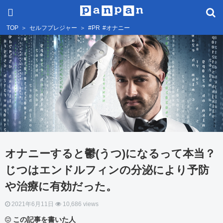
TOP
＞
セルフプレジャー
＞
#PR
#オナニー
オナニーすると鬱(うつ)になるって本当？
じつはエンドルフィンの分泌により予防
や治療に有効だった。
2021年6月11日
10,686 views
この記事を書いた人