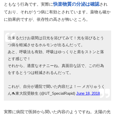
快楽物質の分泌は確認
ともなう行為です。実際に
され
ており、それがうつ病に有効とされています。薬物も確か
に効果的ですが、依存性の高さが怖いところ。
出来るだけお昼間は日光を浴びてみて！光を浴びるとう
つ病を軽減させるホルモンが出るんだって。
あと、呼吸法も有効、呼吸はゆっくりと肩をストンと落
とす感じで！
それから、適度なオナニーね。真面目な話で、この行為
をするとうつは軽減されるんだって。
これが、自分が通院で聞いた内容だよ！— メガりゅうく
ん🐬東大院受験生 (@UT_SpecialRapid)
June 18, 2018
実際に病院で医師から聞いた内容のようですね。太陽の光