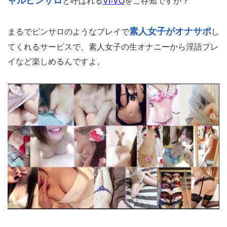
ャルピンサロ
と呼ばれる
VI-VO
をご存知ですか？
素人女子がオナサポ
まるでピンサロのようなプレイで
し
てくれるサービスで、素人女子の生オナニーから淫語プレ
イなど楽しめるんですよ。