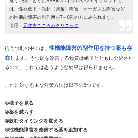
抗うつ剤、とくにSSRIのパキシルやジェイゾロフトで
は、性欲低下・勃起（興奮）障害・オーガズム障害など
の性機能障害の副作用が7～8割の方にみられます。
引用：
元住吉こころみクリニック
性機能障害の副作用を持つ薬も存
抗うつ剤の中には、
在
します。うつ病を改善する物質は絶頂とともに分泌され
るので、これでは思うような効果は得られません。
これに対する主な対策方法は以下の5つです。
①様子を見る
②薬を減らす
③飲むタイミングを変える
④性機能障害を改善する薬を追加する