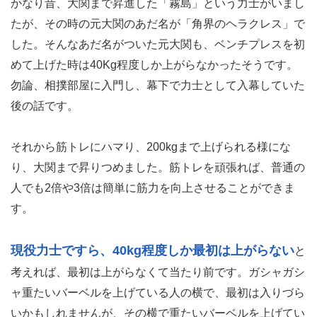
かなり昔、大関まで昇進した「霧島」という力士がいまし
たが、その時の元大関のあだ名が「角界のヘラクレス」で
した。そんなあだ名がついた元大関も、ベンチプレスを初
めて上げた時は40Kg程度しか上がらなかったそうです。
勿論、相撲部屋に入門し、幕下で力士として入幕していた
後の話です。
それから筋トレにハマり、200kgまで上げられる様にな
り、大関まで昇りつめました。筋トレを頑張れば、普通の
人でも2倍や3倍は簡単に筋力を向上させることができま
す。
現役力士ですら、40kg程度しか最初は上がらない
と
考えれば、最初は上がらなくて当たり前です。ガシャガシ
ャ重たいバーベルを上げている人の横で、最初は入りづら
いかもしれませんが、その横で重たいバーベルを上げてい