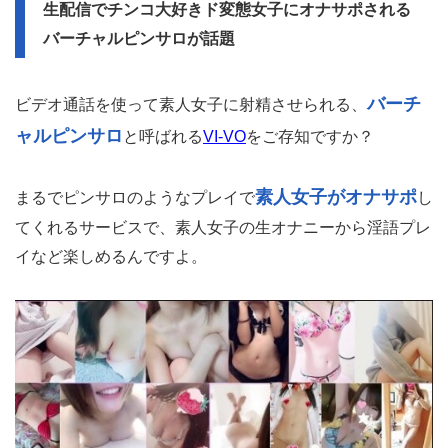
生配信でチンコ大好きド変態女子にオナサポされる
バーチャルピンサロが話題
バーチ
ビデオ通話を使って素人女子に射精させられる、
ャルピンサロ
と呼ばれる
VI-VO
をご存知ですか？
素人女子がオナサポ
まるでピンサロのようなプレイで
し
てくれるサービスで、素人女子の生オナニーから淫語プレ
イなど楽しめるんですよ。